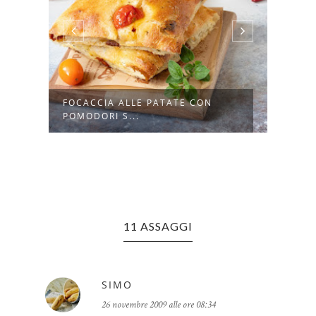
O
FOCACCIA ALLE PATATE CON
PIZZ
POMODORI S...
ORIG
11 ASSAGGI
SIMO
26 novembre 2009 alle ore 08:34