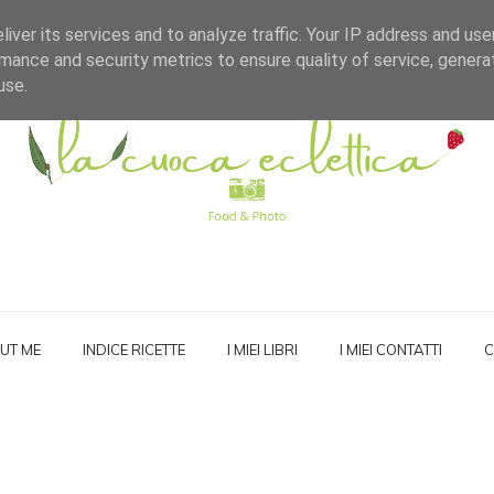
iver its services and to analyze traffic. Your IP address and us
mance and security metrics to ensure quality of service, gener
use.
UT ME
INDICE RICETTE
I MIEI LIBRI
I MIEI CONTATTI
C