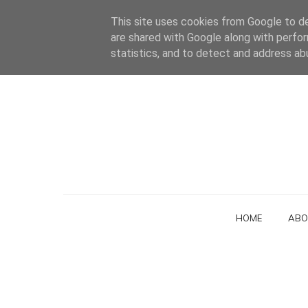
This site uses cookies from Google to del
are shared with Google along with perfor
statistics, and to detect and address ab
HOME
ABO