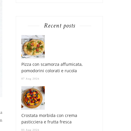
Recent posts
Pizza con scamorza affumicata,
pomodorini colorati e rucola
07 Aug 2026
la
Crostata morbida con crema
on
pasticciera e frutta fresca
05 Aug 2026