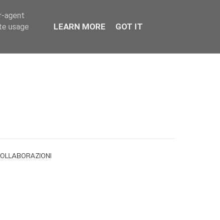
er-agent
LEARN MORE
GOT IT
ate usage
OLLABORAZIONI