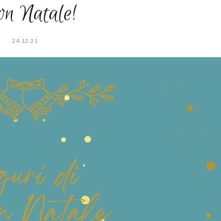
n Natale!
24.12.21