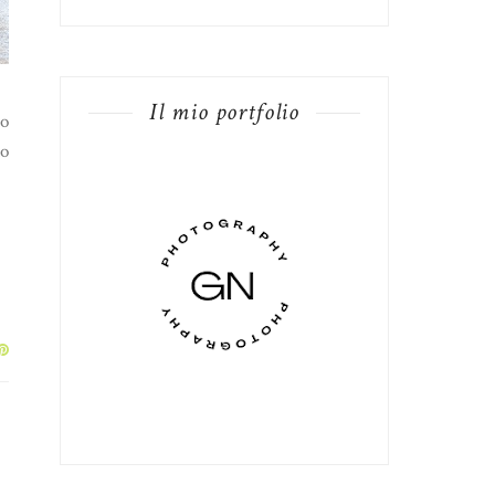
Il mio portfolio
bo
to