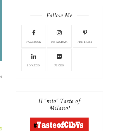
Follow Me
FACEBOOK
INSTAGRAM
PINTEREST
LINKEDIN
FLICKR
ie
Il "mio" Taste of
Milano!