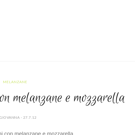
MELANZANE
 con melanzane e mozzarella
GIOVANNA - 27.7.12
eni con melanzane e mozzarella