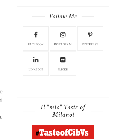
Follow Me
FACEBOOK
INSTAGRAM
PINTEREST
LINKEDIN
FLICKR
 e
ni
Il "mio" Taste of
Milano!
a,