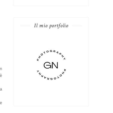
Il mio portfolio
on
è
la
he