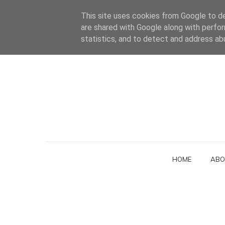
This site uses cookies from Google to del
are shared with Google along with perfor
statistics, and to detect and address ab
HOME
ABO