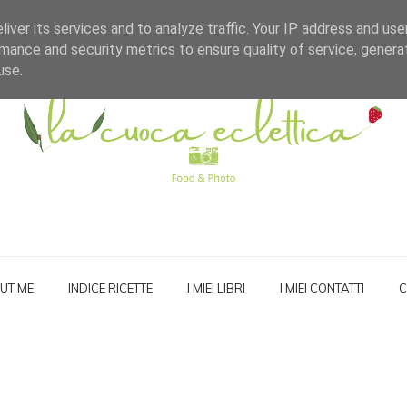
iver its services and to analyze traffic. Your IP address and us
mance and security metrics to ensure quality of service, gener
use.
UT ME
INDICE RICETTE
I MIEI LIBRI
I MIEI CONTATTI
C