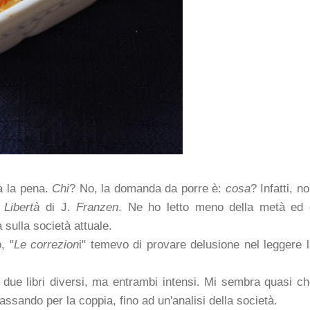
sa la pena.
Chi
? No, la domanda da porre è:
cosa
? Infatti, n
.
Libertà
di J.
Franzen
. Ne ho letto meno della metà ed 
a sulla società attuale.
, "
Le correzion
i" temevo di provare delusione nel leggere 
due libri diversi, ma entrambi intensi. Mi sembra quasi c
passando per la coppia, fino ad un'analisi della società.