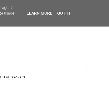
er-agent
LEARN MORE
GOT IT
ate usage
OLLABORAZIONI