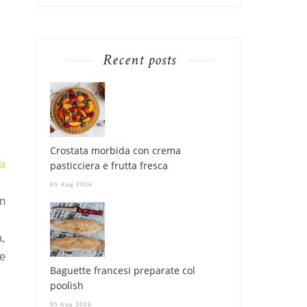
Recent posts
Crostata morbida con crema
la
pasticciera e frutta fresca
05 Aug 2026
in
,
e
Baguette francesi preparate col
poolish
03 Aug 2026