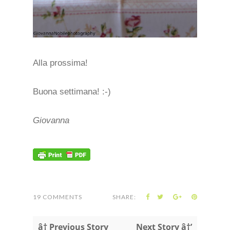
Alla prossima!
Buona settimana! :-)
Giovanna
19 COMMENTS
SHARE:
â† Previous Story
Next Story â†’