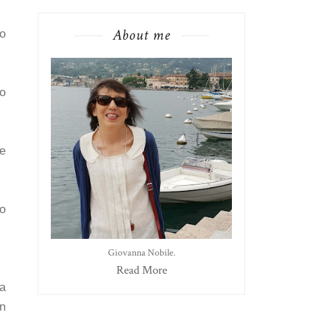
About me
po
co
ge
to
Giovanna Nobile.
Read More
a
in