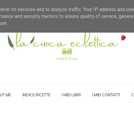
iver its services and to analyze traffic. Your IP address and us
mance and security metrics to ensure quality of service, gener
use.
UT ME
INDICE RICETTE
I MIEI LIBRI
I MIEI CONTATTI
C