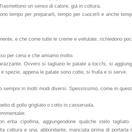
Trasmettono un senso di calore, già in cottura.
dono tempo per prepararli, tempo per cuocerli e anche tem
rmente, e che come tutte le creme e vellutate, richiedono po
esso per cena e che amiamo molto.
razzante. Ovvero si tagliano le patate a tocchi, si aggiun
e spezie, appena le patate sono cotte, si frulla e si serve.
o sempre in molti modi diversi. Spessissimo, come in ques
etto di pollo grigliato o cotto in casseruola.
 emmentaler.
on erba cipollina, aggiungendone qualche stelo tagliato 
ella cottura e una, abbondante, manciata prima di portarla 