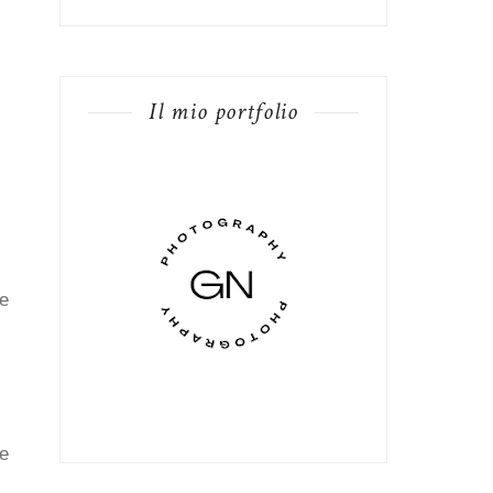
Il mio portfolio
 e
 e