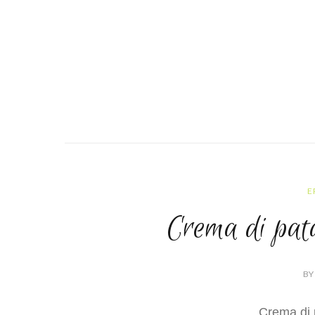
E
Crema di pata
BY
Crema di p