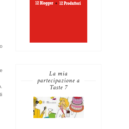
lo
le
La mia
partecipazione a
Taste 7
o.
di