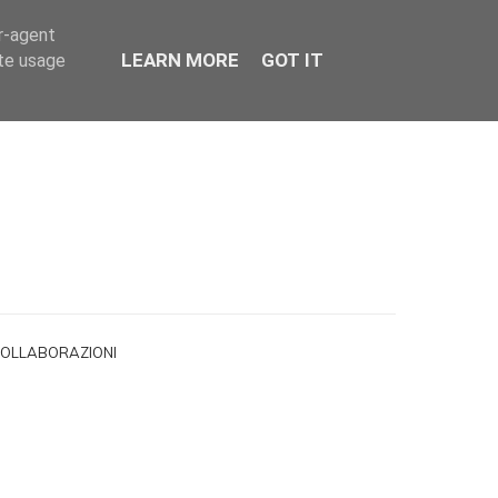
er-agent
LEARN MORE
GOT IT
ate usage
OLLABORAZIONI