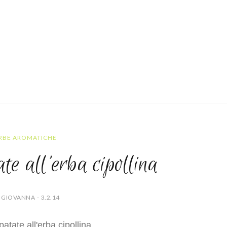
RBE AROMATICHE
te all'erba cipollina
 GIOVANNA - 3.2.14
atate all'erba cipollina