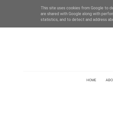
This site uses cookies from Google to del
are shared with Google along with perfor
statistics, and to detect and address ab
HOME
ABO