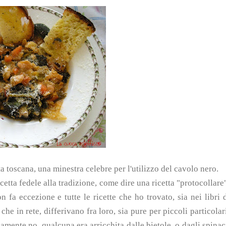
a toscana, una minestra celebre per l'utilizzo del cavolo nero.
ricetta fedele alla tradizione, come dire una ricetta "protocollare
on fa eccezione e tutte le ricette che ho trovato, sia nei libri 
che in rete, differivano fra loro, sia pure per piccoli particolar
iamente no, qualcuna era arricchita dalle bietole, o dagli spinac