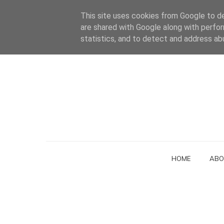
This site uses cookies from Google to del
are shared with Google along with perfor
statistics, and to detect and address ab
HOME
ABO