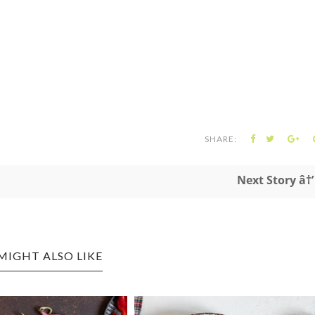
SHARE:
Next Story â†’
MIGHT ALSO LIKE