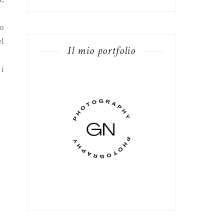
do
el
Il mio portfolio
 i