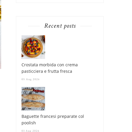
Recent posts
MINESTRA DI FAGIOLI
MINESTRONE CON F
CANNELLINI E SC...
CANNELLINI, ...
Crostata morbida con crema
pasticciera e frutta fresca
05 Aug 2026
Baguette francesi preparate col
poolish
03 Aug 2026