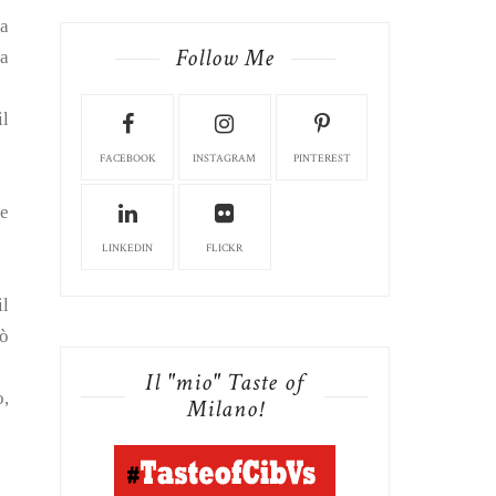
 a
Follow Me
la
il
FACEBOOK
INSTAGRAM
PINTEREST
re
LINKEDIN
FLICKR
il
uò
Il "mio" Taste of
o,
Milano!