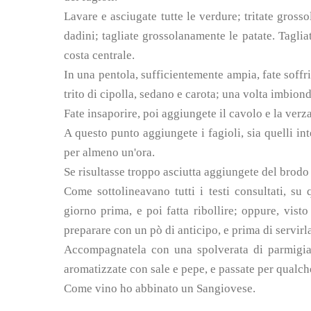
Lavare e asciugate tutte le verdure; tritate grosso
dadini; tagliate grossolanamente le patate. Tagliat
costa centrale.
In una pentola, sufficientemente ampia, fate soffr
trito di cipolla, sedano e carota; una volta imbiond
Fate insaporire, poi aggiungete il cavolo e la verza
A questo punto aggiungete i fagioli, sia quelli int
per almeno un'ora.
Se risultasse troppo asciutta aggiungete del brodo
Come sottolineavano tutti i testi consultati, su 
giorno prima, e poi fatta ribollire; oppure, vist
preparare con un pò di anticipo, e prima di servirla
Accompagnatela con una spolverata di parmigiano 
aromatizzate con sale e pepe, e passate per qualch
Come vino ho abbinato un Sangiovese.