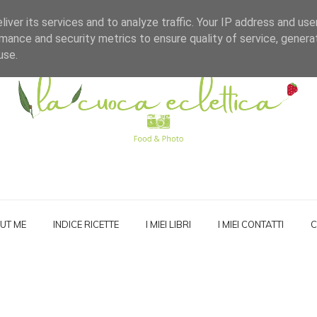
iver its services and to analyze traffic. Your IP address and us
mance and security metrics to ensure quality of service, gener
use.
UT ME
INDICE RICETTE
I MIEI LIBRI
I MIEI CONTATTI
C