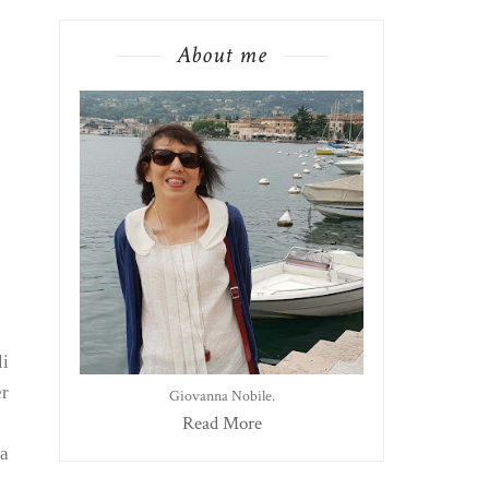
About me
li
er
Giovanna Nobile.
Read More
ra