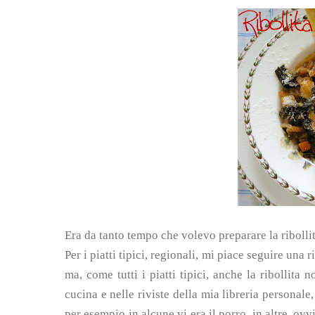
Era da tanto tempo che volevo preparare la ribollit
Per i piatti tipici, regionali, mi piace seguire una 
ma, come tutti i piatti tipici, anche la ribollita n
cucina e nelle riviste della mia libreria personale, 
per esempio in alcune vi era il porro, in altre, ovv