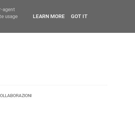
er-agent
LEARN MORE
GOT IT
ate usage
OLLABORAZIONI