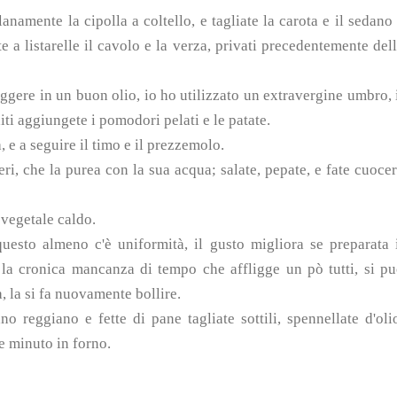
lanamente la cipolla a coltello, e tagliate la carota e il sedano
e a listarelle il cavolo e la verza, privati precedentemente del
iggere in un buon olio, io ho utilizzato un extravergine umbro, 
iti aggiungete i pomodori pelati e le patate.
, e a seguire il timo e il prezzemolo.
eri, che la purea con la sua acqua; salate, pepate, e fate cuoce
 vegetale caldo.
questo almeno c'è uniformità, il gusto migliora se preparata 
o la cronica mancanza di tempo che affligge un pò tutti, si p
, la si fa nuovamente bollire.
reggiano e fette di pane tagliate sottili, spennellate d'oli
e minuto in forno.