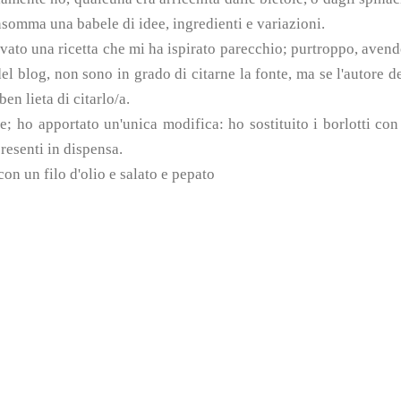
insomma una babele di idee, ingredienti e variazioni.
ovato una ricetta che mi ha ispirato parecchio; purtroppo, aven
del blog, non sono in grado di citarne la fonte, ma se l'autore d
ben lieta di citarlo/a.
te; ho apportato un'unica modifica: ho sostituito i borlotti con
presenti in dispensa.
con un filo d'olio e salato e pepato