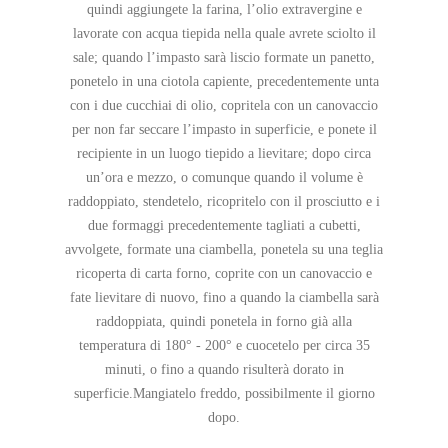
quindi aggiungete la farina, l’olio extravergine e
lavorate con acqua tiepida nella quale avrete sciolto il
sale; quando l’impasto sarà liscio formate un panetto,
ponetelo in una ciotola capiente, precedentemente unta
con i due cucchiai di olio, copritela con un canovaccio
per non far seccare l’impasto in superficie, e ponete il
recipiente in un luogo tiepido a lievitare; dopo circa
un’ora e mezzo, o comunque quando il volume è
raddoppiato, stendetelo, ricopritelo con il prosciutto e i
due formaggi precedentemente tagliati a cubetti,
avvolgete, formate una ciambella, ponetela su una teglia
ricoperta di carta forno, coprite con un canovaccio e
fate lievitare di nuovo, fino a quando la ciambella sarà
raddoppiata, quindi ponetela in forno già alla
temperatura di 180° - 200° e cuocetelo per circa 35
minuti, o fino a quando risulterà dorato in
superficie.Mangiatelo freddo, possibilmente il giorno
dopo.