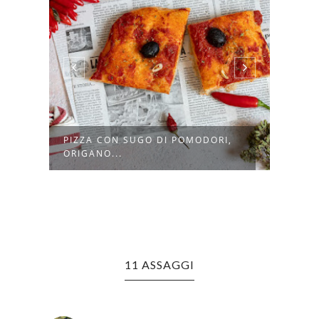
PIZZA CON SUGO DI POMODORI,
PIZZ
ORIGANO...
BURR
11 ASSAGGI