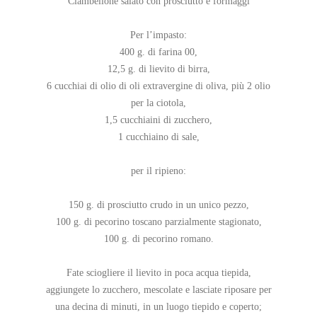
Ciambellone salato con prosciutto e formaggi
Per l’impasto:
400 g. di farina 00,
12,5 g. di lievito di birra,
6 cucchiai di olio di oli extravergine di oliva, più 2 olio
per la ciotola,
1,5 cucchiaini di zucchero,
1 cucchiaino di sale,
per il ripieno:
150 g. di prosciutto crudo in un unico pezzo,
100 g. di pecorino toscano parzialmente stagionato,
100 g. di pecorino romano.
Fate sciogliere il lievito in poca acqua tiepida,
aggiungete lo zucchero, mescolate e lasciate riposare per
una decina di minuti, in un luogo tiepido e coperto;