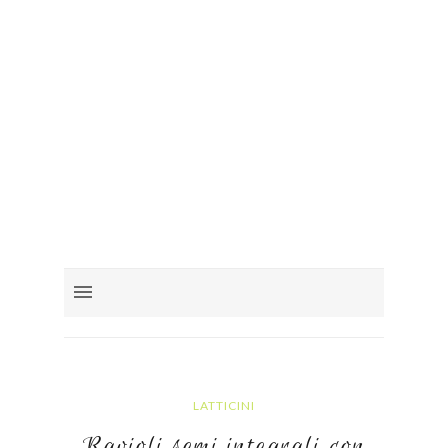
LATTICINI
Ravioli semi integrali con