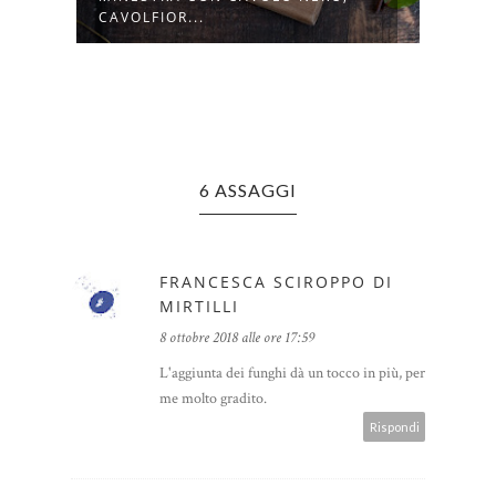
STUFATO CON ...
CREMA
6 ASSAGGI
FRANCESCA SCIROPPO DI
MIRTILLI
8 ottobre 2018 alle ore 17:59
L'aggiunta dei funghi dà un tocco in più, per
me molto gradito.
Rispondi