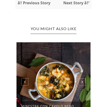
â† Previous Story
Next Story â†’
YOU MIGHT ALSO LIKE
CAVOLO CAPPUCCIO VIOLA
CROS