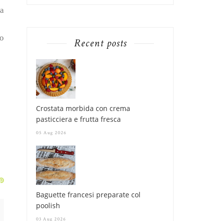
la
io
Recent posts
Crostata morbida con crema
pasticciera e frutta fresca
05 Aug 2026
Baguette francesi preparate col
poolish
03 Aug 2026