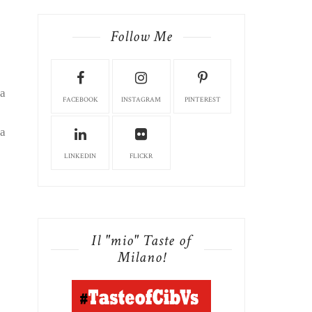
Follow Me
da
FACEBOOK
INSTAGRAM
PINTEREST
ra
LINKEDIN
FLICKR
Il "mio" Taste of
Milano!