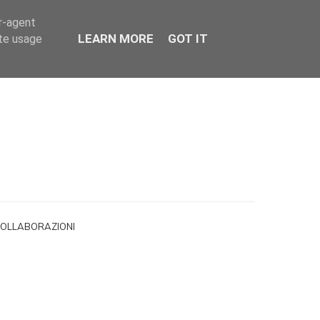
er-agent
LEARN MORE
GOT IT
ate usage
OLLABORAZIONI