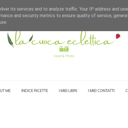
iver its services and to analyze traffic. Your IP address and us
mance and security metrics to ensure quality of service, gener
use.
UT ME
INDICE RICETTE
I MIEI LIBRI
I MIEI CONTATTI
C