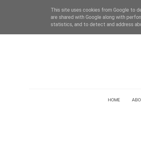
This site uses cookies from Google to del
are shared with Google along with perfor
statistics, and to detect and address ab
HOME
ABO