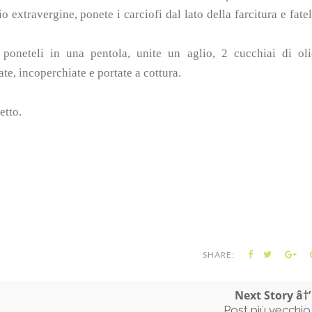
o extravergine, ponete i carciofi dal lato della farcitura e fate
poneteli in una pentola, unite un aglio, 2 cucchiai di ol
ate, incoperchiate e portate a cottura.
etto.
SHARE:
Next Story â†’
Post più vecchio