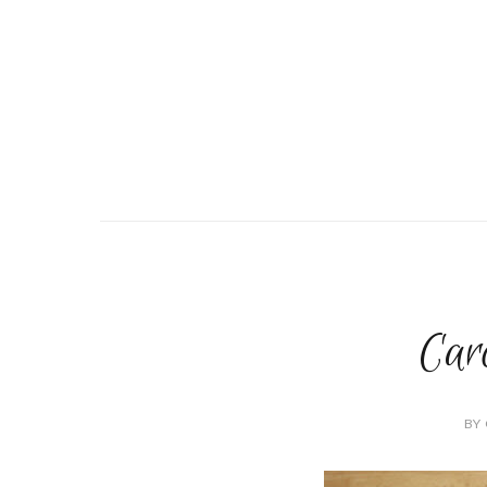
Carc
BY 