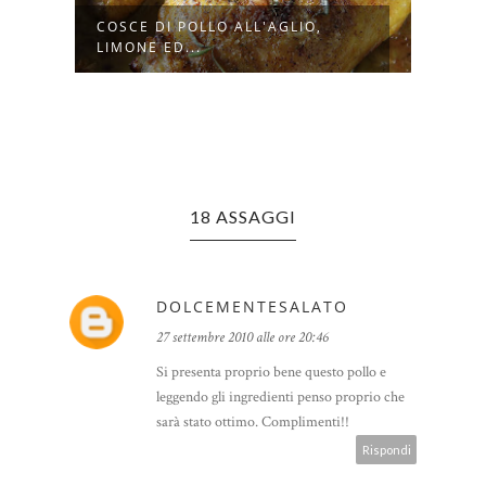
SA
COSCE DI POLLO ALL'AGLIO,
INVO
LIMONE ED...
GAR
18 ASSAGGI
DOLCEMENTESALATO
27 settembre 2010 alle ore 20:46
Si presenta proprio bene questo pollo e
leggendo gli ingredienti penso proprio che
sarà stato ottimo. Complimenti!!
Rispondi