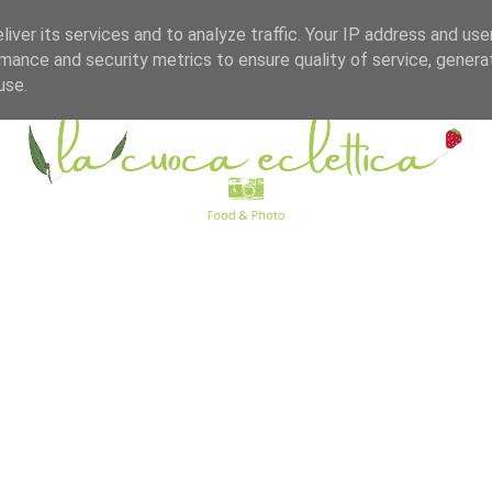
iver its services and to analyze traffic. Your IP address and us
mance and security metrics to ensure quality of service, gener
use.