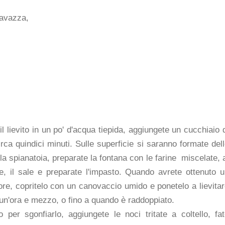
iavazza,
 il lievito in un po' d'acqua tiepida, aggiungete un cucchiaio 
rca quindici minuti. Sulle superficie si saranno formate del
ulla spianatoia, preparate la fontana con le farine miscelate, 
gine, il sale e preparate l'impasto. Quando avrete ottenuto 
tore, copritelo con un canovaccio umido e ponetelo a lievita
a un'ora e mezzo, o fino a quando è raddoppiato.
per sgonfiarlo, aggiungete le noci tritate a coltello, fa