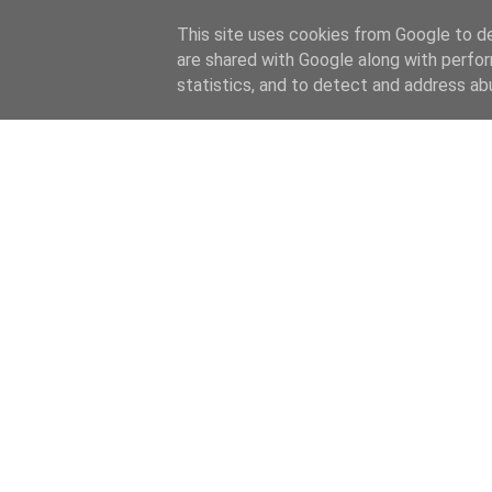
This site uses cookies from Google to del
are shared with Google along with perfor
statistics, and to detect and address ab