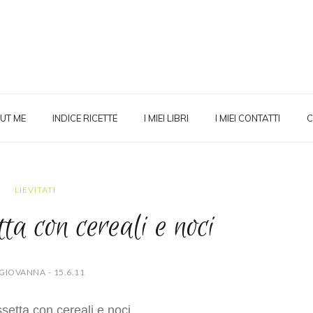
UT ME
INDICE RICETTE
I MIEI LIBRI
I MIEI CONTATTI
C
LIEVITATI
ta con cereali e noci
GIOVANNA - 15.6.11
setta con cereali e noci