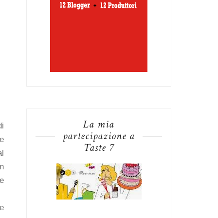
La mia
di
partecipazione a
le
Taste 7
al
un
re
te