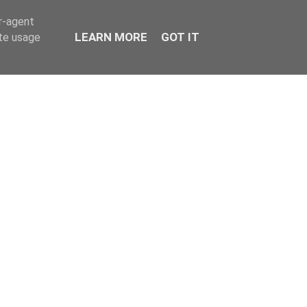
er-agent
LEARN MORE
GOT IT
ate usage