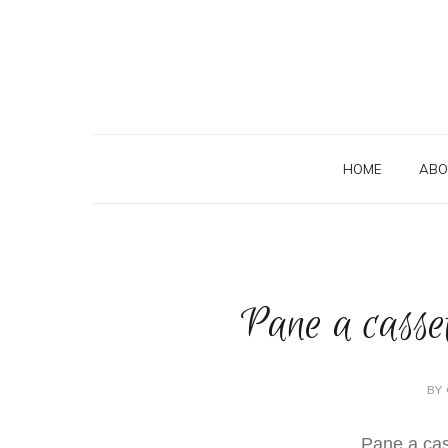
HOME
ABO
Pane a casset
BY 
Pane a cas