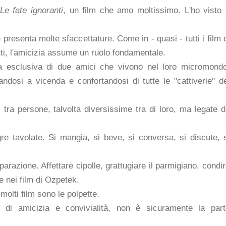
Le fate ignoranti
, un film che amo moltissimo. L'ho visto
presenta molte sfaccettature. Come in - quasi - tutti i film 
utti, l'amicizia assume un ruolo fondamentale.
a esclusiva di due amici che vivono nel loro micromondo
ndosi a vicenda e confortandosi di tutte le "cattiverie" d
 tra persone, talvolta diversissime tra di loro, ma legate 
e tavolate. Si mangia, si beve, si conversa, si discute, 
arazione. Affettare cipolle, grattugiare il parmigiano, condi
e nei film di Ozpetek.
molti film sono le polpette.
di amicizia e convivialità, non è sicuramente la part