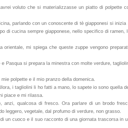
vrei voluto che si materializzasse un piatto di polpette c
vicina, parlando con un conoscente di tè giapponesi si inizia
dopo di cucina sempre giapponese, nello specifico di ramen, 
a orientale, mi spiega che queste zuppe vengono preparat
 e Pasqua si prepara la minestra con molte verdure, taglioli
e mie polpette e il mio pranzo della domenica.
ra, i tagliolini li ho fatti a mano, lo sapete io sono quella d
i piace e mi rilassa.
 anzi, qualcosa di fresco. Ora parlare di un brodo fresc
o leggero, vegetale, dal profumo di verdure, non grasso.
 di un cuoco e il suo racconto di una giornata trascorsa in 