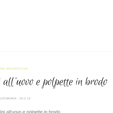
RBE AROMATICHE
 all'uovo e polpette in brodo
GIOVANNA - 20.2.13
lini all'uovo e polpette in brodo