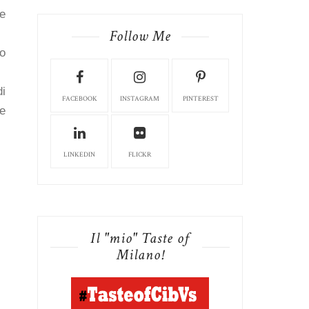
de
Follow Me
to
di
FACEBOOK
INSTAGRAM
PINTEREST
ne
LINKEDIN
FLICKR
Il "mio" Taste of
Milano!