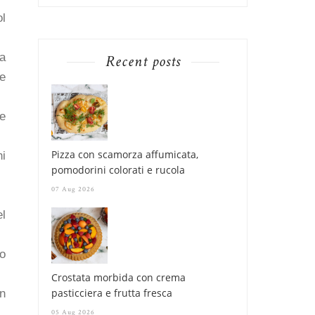
ol
 a
Recent posts
le
e
Pizza con scamorza affumicata,
ni
pomodorini colorati e rucola
07 Aug 2026
el
o
Crostata morbida con crema
pasticciera e frutta fresca
un
05 Aug 2026