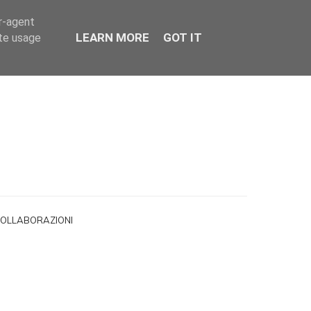
er-agent
LEARN MORE
GOT IT
ate usage
OLLABORAZIONI