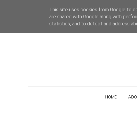
This site uses cookies from Google to del
are shared with Google along with perfor
statistics, and to detect and address ab
HOME
ABO