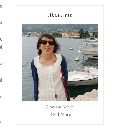
 e
About me
di
,
el
da
si
re
Giovanna Nobile.
Read More
e