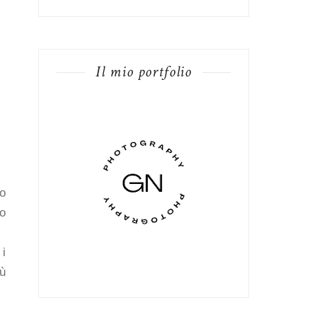
Il mio portfolio
do
to
 i
iù