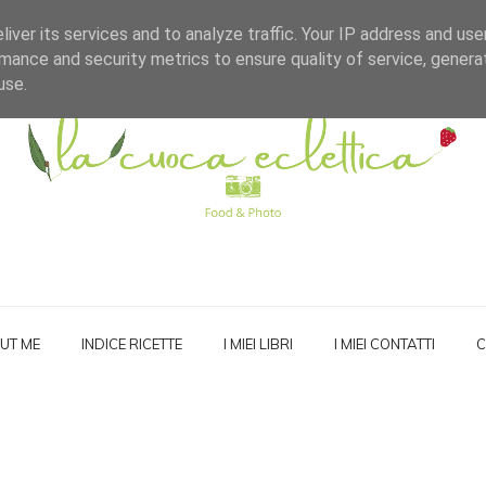
iver its services and to analyze traffic. Your IP address and us
mance and security metrics to ensure quality of service, gener
use.
UT ME
INDICE RICETTE
I MIEI LIBRI
I MIEI CONTATTI
C