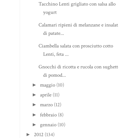
Tacchino Lenti grigliato con salsa allo
yogurt
Calamari ripieni di melanzane e insalata
di patate...
Ciambella salata con prosciutto cotto
Lenti, feta ...
Gnocchi di ricotta e rucola con sughetto
di pomod...
maggio
(10)
►
aprile
(11)
►
marzo
(12)
►
febbraio
(8)
►
gennaio
(10)
►
2012
(134)
►