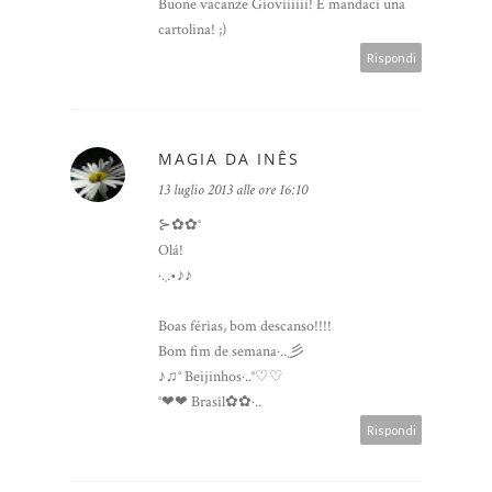
Buone vacanze Gioviiiiii! E mandaci una
cartolina! ;)
Rispondi
MAGIA DA INÊS
13 luglio 2013 alle ore 16:10
⊱✿✿°
Olá!
·.¸.•♪♪
Boas férias, bom descanso!!!!
Bom fim de semana·..¸彡
♪♫° Beijinhos·..°♡♡
°❤❤ Brasil✿✿·..
Rispondi