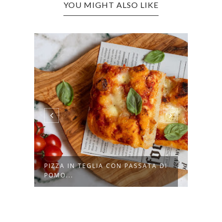
YOU MIGHT ALSO LIKE
PIZZA IN TEGLIA CON PASSATA DI
CONC
POMO...
RICOT