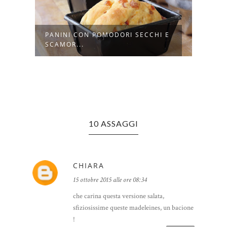
PANINI CON POMODORI SECCHI E
MUFF
SCAMOR...
CON P
10 ASSAGGI
CHIARA
15 ottobre 2015 alle ore 08:34
che carina questa versione salata,
sfiziosissime queste madeleines, un bacione
!