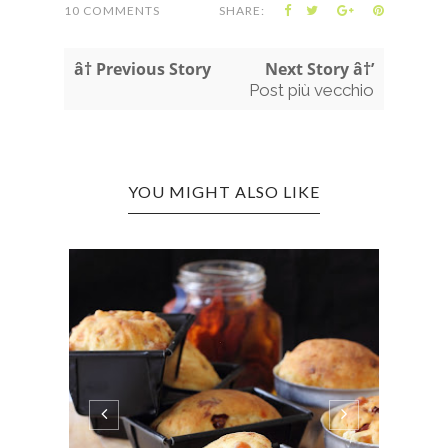
10 COMMENTS
SHARE:
â† Previous Story
Next Story â†’
Post più vecchio
YOU MIGHT ALSO LIKE