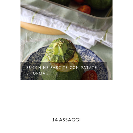
E
FRITTATA DI ZUCCHINE,
BAGU
CIPOLLOTTI E ...
PROV
14 ASSAGGI