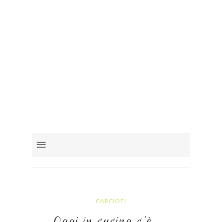
CARCIOFI
Oggi in cucina c'è.....