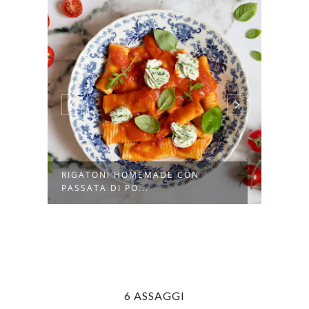
RIGATONI HOMEMADE CON
TAGL
PASSATA DI PO...
FILET
6 ASSAGGI