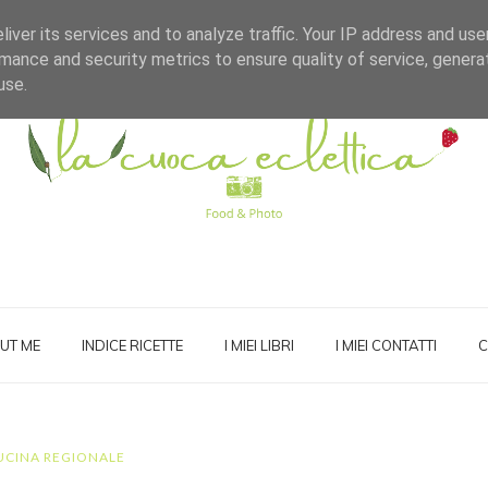
iver its services and to analyze traffic. Your IP address and us
mance and security metrics to ensure quality of service, gener
use.
UT ME
INDICE RICETTE
I MIEI LIBRI
I MIEI CONTATTI
C
UCINA REGIONALE