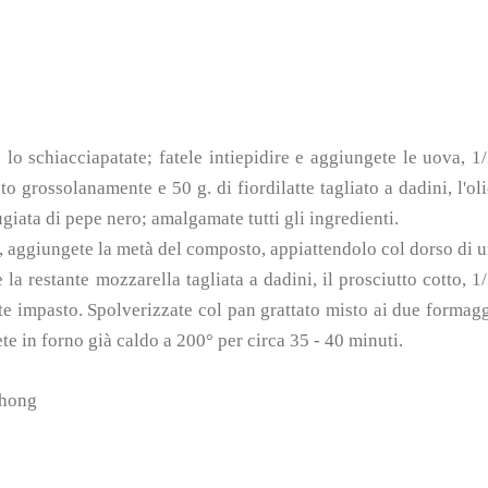
o lo schiacciapatate; fatele intiepidire e aggiungete le uova, 1
to grossolanamente e 50 g. di fiordilatte tagliato a dadini, l'ol
tugiata di pepe nero; amalgamate tutti gli ingredienti.
o, aggiungete la metà del composto, appiattendolo col dorso di 
la restante mozzarella tagliata a dadini, il prosciutto cotto, 1
nte impasto. Spolverizzate col pan grattato misto ai due formag
ete in forno già caldo a 200° per circa 35 - 40 minuti.
chong