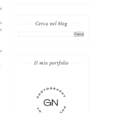
mi
Cerca nel blog
no
e
na
Il mio portfolio
.