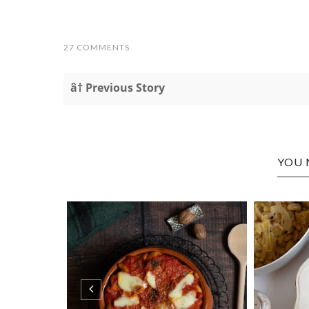
27 COMMENTS
â† Previous Story
YOU 