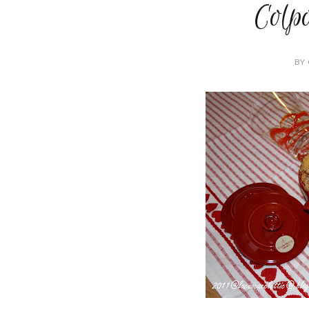
Colpo
BY 