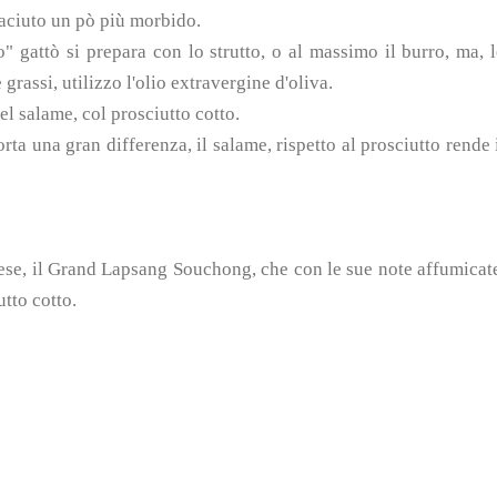
iaciuto un pò più morbido.
o" gattò si prepara con lo strutto, o al massimo il burro, ma, 
rassi, utilizzo l'olio extravergine d'oliva.
del salame, col prosciutto cotto.
orta una gran differenza, il salame, rispetto al prosciutto rende 
inese, il Grand Lapsang Souchong, che con le sue note affumicat
tto cotto.