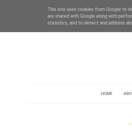
This site uses cookies from Google to del
are shared with Google along with perfor
statistics, and to detect and address ab
HOME
ABO
C