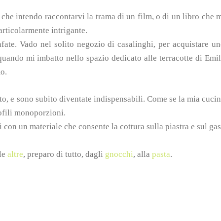
che intendo raccontarvi la trama di un film, o di un libro che 
articolarmente intrigante.
afate. Vado nel solito negozio di casalinghi, per acquistare u
 quando mi imbatto nello spazio dedicato alle terracotte di
Emil
o.
to, e sono subito diventate indispensabili. Come se la mia cuci
rofili monoporzioni.
ti con un materiale che consente la cottura sulla piastra e sul gas
lle
altre
, preparo di tutto, dagli
gnocchi
, alla
pasta
.