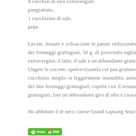
4 cucchiai di olio extravergine,
pangrattato,
1 cucchiaino di sale,
pepe.
Lavate, lessate e schiacciate le patate utilizzand
dei formaggi grattugiati, 50 g. di prosciutto taglia
extravergine, il latte, il sale e un'abbondante grat
Ungete le cocotte, spolverizzatela col pan grattat
cucchiaio, meglio se leggermente inumidito, unite 
dei due formaggi grattugiati; coprite con il resta
grattugiati, fate un abbondante giro di olio e cuoc
Ho abbinato il tè nero cinese Grand Lapsang Sou