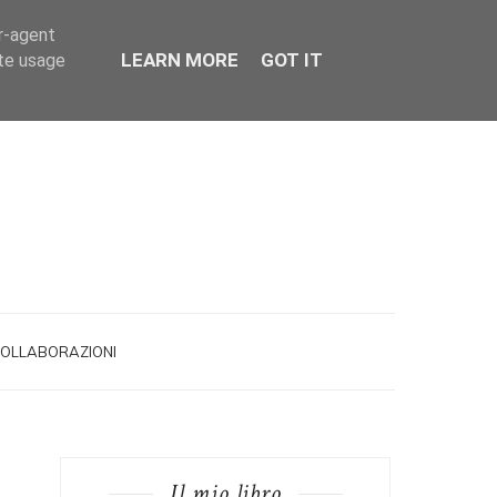
er-agent
LEARN MORE
GOT IT
ate usage
OLLABORAZIONI
Il mio libro