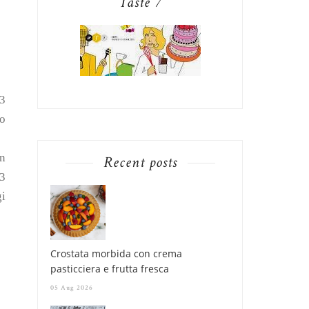
Taste 7
/3
io
un
Recent posts
/3
gi
Crostata morbida con crema
pasticciera e frutta fresca
05 Aug 2026