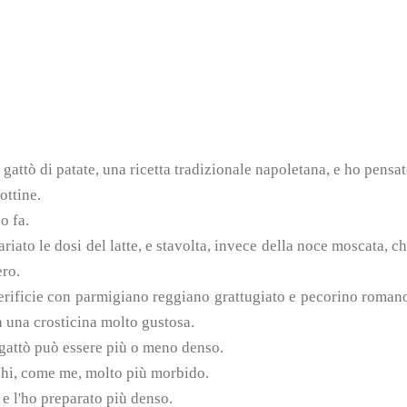
gattò di patate, una ricetta tradizionale napoletana, e ho pensa
ottine.
o fa.
iato le dosi del latte, e stavolta, invece della noce moscata, c
ero.
erificie con parmigiano reggiano grattugiato e pecorino roman
a una crosticina molto gustosa.
l gattò può essere più o meno denso.
 chi, come me, molto più morbido.
 e l'ho preparato più denso.