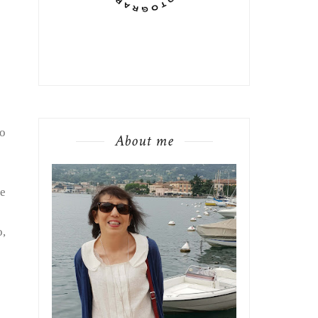
to
About me
he
o,