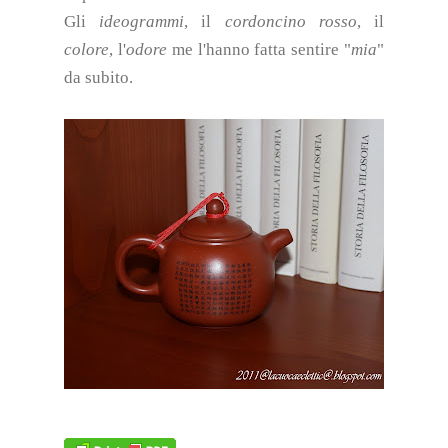
Gli
ideogrammi
, il
cordoncino rosso
, il
colore
, l'
odore
me l'hanno fatta sentire "
mia
"
da subito.