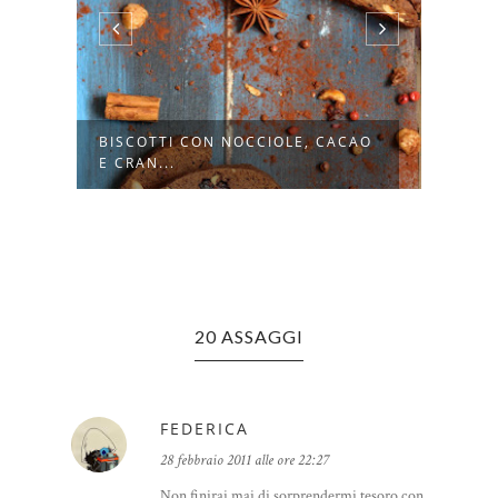
 E
BISCOTTI CON NOCCIOLE, CACAO
PREP
E CRAN...
20 ASSAGGI
FEDERICA
28 febbraio 2011 alle ore 22:27
Non finirai mai di sorprendermi tesoro con