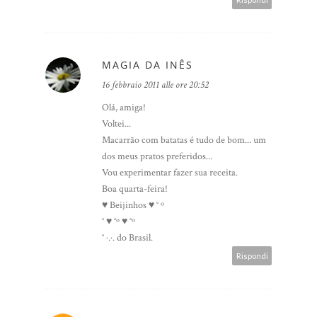
MAGIA DA INÊS
16 febbraio 2011 alle ore 20:52
Olá, amiga!
Voltei...
Macarrão com batatas é tudo de bom... um
dos meus pratos preferidos...
Vou experimentar fazer sua receita.
Boa quarta-feira!
♥ Beijinhos ♥ ° º
° ♥ °º ♥ °º
° ·.·. do Brasil.
Rispondi