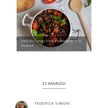
FAGIOLI NERI CON POMODORINI E
PIAD
FUNGH...
FORM
21 ASSAGGI
FEDERICA SIMONI