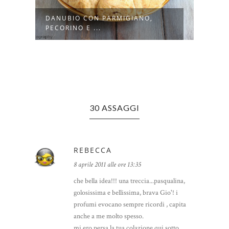
DANUBIO CON PARMIGIANO,
MUFF
PECORINO E ...
NOCI 
30 ASSAGGI
REBECCA
8 aprile 2011 alle ore 13:35
che bella idea!!! una treccia...pasqualina,
golosissima e bellissima, brava Gio'! i
profumi evocano sempre ricordi , capita
anche a me molto spesso.
mi ero persa la tua colazione qui sotto ,