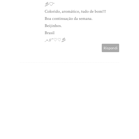
彡♡°
Colorido, aromático, tudo de bom!!!
Boa continuação da semana.
Beijinhos.
Brasil
¸.•♫°`♡♡彡
Rispondi