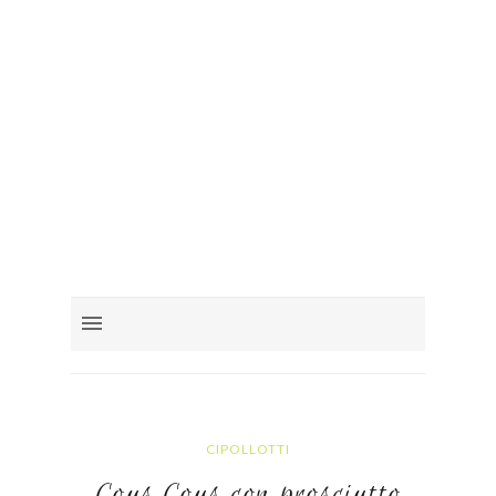
CIPOLLOTTI
Cous Cous con prosciutto