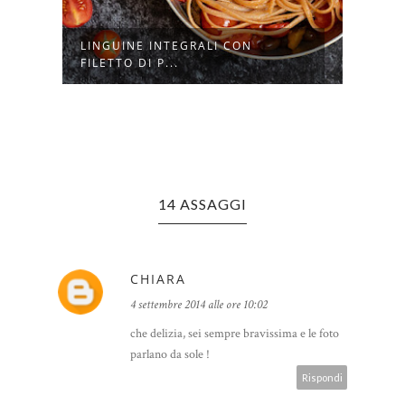
LINGUINE INTEGRALI CON
BRUS
FILETTO DI P...
ASPAR
14 ASSAGGI
CHIARA
4 settembre 2014 alle ore 10:02
che delizia, sei sempre bravissima e le foto
parlano da sole !
Rispondi