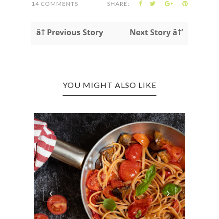
14 COMMENTS
SHARE:
â† Previous Story
Next Story â†’
YOU MIGHT ALSO LIKE