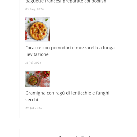
Baguette francesi preparate col poolish
03 Aug 2026
Focacce con pomodori e mozzarella a lunga
lievitazione
31 Jul 2026
Gramigna con ragù di lenticchie e funghi
secchi
29 Jul 2026