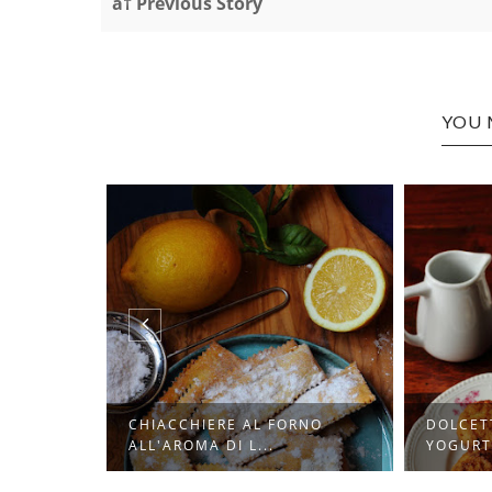
â† Previous Story
YOU 
ANIGLIA
CHIACCHIERE AL FORNO
DOLCET
ALL'AROMA DI L...
YOGURT,