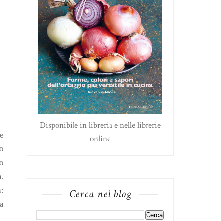
Disponibile in libreria e nelle librerie
te
online
io
zo
,
a:
Cerca nel blog
 a