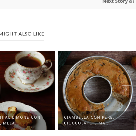
Next Story â†’
MIGHT ALSO LIKE
TI AL LIMONE CON
CIAMBELLA CON PERE,
 MELA...
CIOCCOLATO E MA...