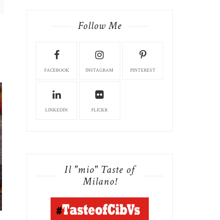
Follow Me
FACEBOOK
INSTAGRAM
PINTEREST
LINKEDIN
FLICKR
Il "mio" Taste of
Milano!
CIAMBELLA CON UVETTA,
CIAMBELLA CACAO 
CANNELLA E LI...