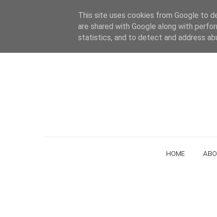
This site uses cookies from Google to del
are shared with Google along with perfor
statistics, and to detect and address ab
HOME
ABO