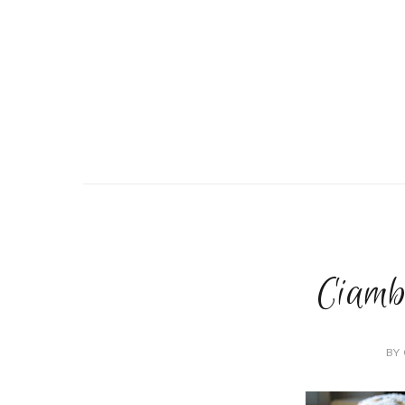
Ciamb
BY 