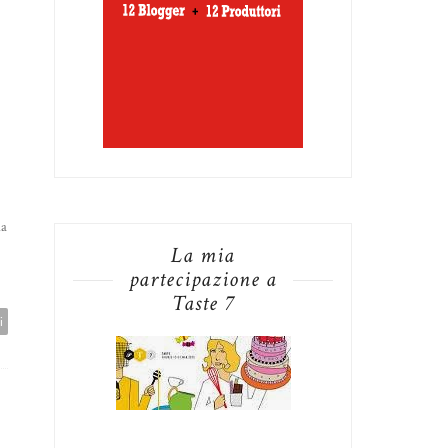
ma
La mia
partecipazione a
Taste 7
i