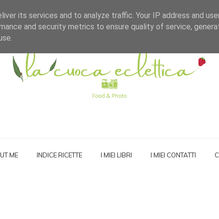
iver its services and to analyze traffic. Your IP address and us
mance and security metrics to ensure quality of service, gener
use.
UT ME
INDICE RICETTE
I MIEI LIBRI
I MIEI CONTATTI
C