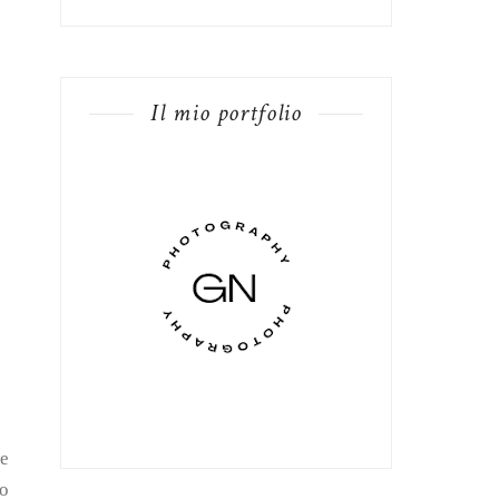
Il mio portfolio
 e
ao