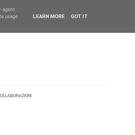
er-agent
LEARN MORE
GOT IT
ate usage
OLLABORAZIONI