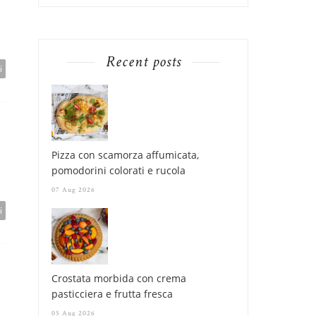
Recent posts
i
Pizza con scamorza affumicata,
pomodorini colorati e rucola
07 Aug 2026
i
Crostata morbida con crema
pasticciera e frutta fresca
05 Aug 2026