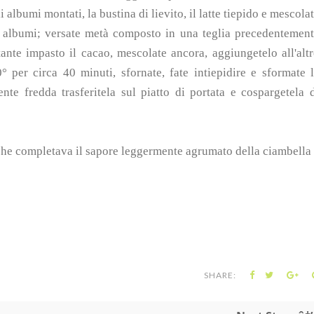
 albumi montati, la bustina di lievito, il latte tiepido e mescola
i albumi; versate metà composto in una teglia precedentemen
tante impasto il cacao, mescolate ancora, aggiungetelo all'alt
 per circa 40 minuti, sfornate, fate intiepidire e sformate 
te fredda trasferitela sul piatto di portata e cospargetela 
 che completava il sapore leggermente agrumato della ciambella
SHARE: