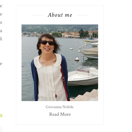
te
About me
te
ro
la
di
 e
Giovanna Nobile.
Read More