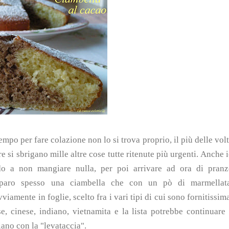
tempo per fare colazione non lo si trova proprio, il più delle vol
e si sbrigano mille altre cose tutte ritenute più urgenti. Anche 
ndo a non mangiare nulla, per poi arrivare ad ora di pran
reparo spesso una ciambella che con un pò di marmellata
iamente in foglie, scelto fra i vari tipi di cui sono fornitissim
e, cinese, indiano, vietnamita e la lista potrebbe continuare
iano con la "levataccia".