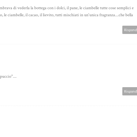
brava di vederla la bottega con i dolci, il pane, le ciambelle tutte cose semplici e
le ciambelle, il cacao, il lievito, tutti mischiati in un'unica fragranza....che bella
Rispond
puccio"....
Rispond