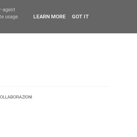
er-agent
LEARN MORE
GOT IT
ate usage
OLLABORAZIONI