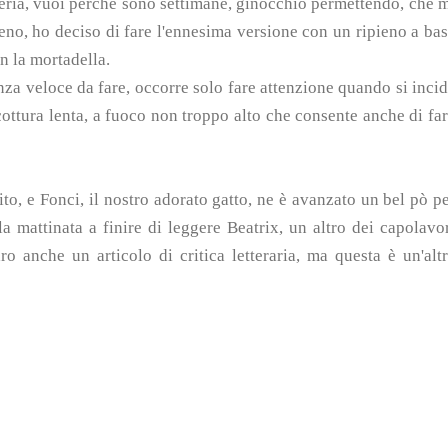
lleria, vuoi perchè sono settimane, ginocchio permettendo, che 
pieno, ho deciso di fare l'ennesima versione con un ripieno a ba
n la mortadella.
za veloce da fare, occorre solo fare attenzione quando si inci
a cottura lenta, a fuoco non troppo alto che consente anche di fa
o, e Fonci, il nostro adorato gatto, ne è avanzato un bel pò p
a mattinata a finire di leggere Beatrix, un altro dei capolavo
 anche un articolo di critica letteraria, ma questa è un'alt