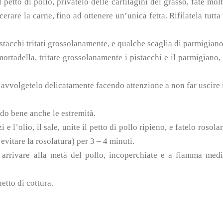
l petto di pollo, privatelo delle cartilagini del grasso, fate mol
erare la carne, fino ad ottenere un’unica fetta. Rifilatela tutta
istacchi tritati grossolanamente, e qualche scaglia di parmigiano
 mortadella, tritate grossolanamente i pistacchi e il parmigiano,
o, avvolgetelo delicatamente facendo attenzione a non far uscire 
do bene anche le estremità.
 e l’olio, il sale, unite il petto di pollo ripieno, e fatelo rosola
vitare la rosolatura) per 3 – 4 minuti.
arrivare alla metà del pollo, incoperchiate e a fiamma med
hetto di cottura.