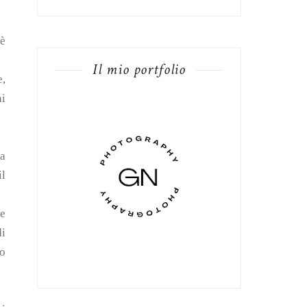
 è
Il mio portfolio
e,
ai
 a
il
te
di
to