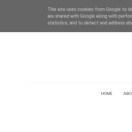
This site uses cookies from Google to del
are shared with Google along with perfor
statistics, and to detect and address ab
HOME
ABO