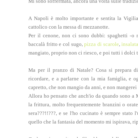
Mi sono soffermata, ancora una volta sulle tradizi
A Napoli è molto importante e sentita la Vigilia
cattolico con la messa di mezzanotte.
Per il cenone, non ci sono dubbi: spaghetti -o m
baccalà fritto e col sugo,
pizza di scarole
,
insalat
mangiato, proprio non ci riesco, e poi tutti i dolci t
Ma per il pranzo di Natale? Cosa si prepara di c
ricordare, e a parlarne con la mia famiglia, e o
capretto, che non mangio da anni, e non mangerei pe
Allora ho pensato che anch'io da quando sono a M
la frittura, molto frequentemente branzini o orate
sera???!!???, e se l'ho cucinato è sempre stato l
quello che la fantasia del momento mi ispirava, rip