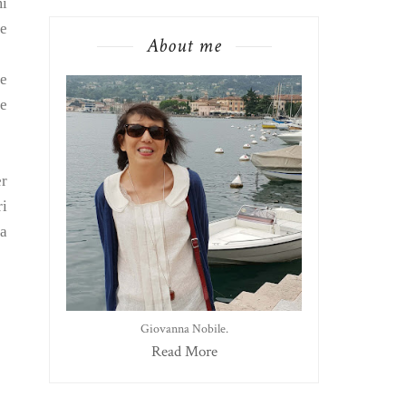
mi
se
About me
de
re
er
ri
ra
Giovanna Nobile.
Read More