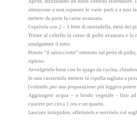
Aprite, utilizzando un buon coltello sfilettatore, i
attenzione a non separare le varie parti e a non lac
mettete da parte la carne avanzata.
Copritela con 2 – 3 fette di mortadella, metà dei p
Tritate al coltello la carne di pollo avanzata e la
amalgamate il tutto.
Ponete “il salsicciotto” ottenuto sul petto di poll
ripieno.
Avvolgetelo bene con lo spago da cucina, chiuden
In una casseruola mettete la cipolla tagliata a pezzi
(volendo, per una preparazione più leggera potete e
Aggiungete acqua – o brodo vegetale - fino ad 
cuocete per circa 1 ora e un quarto.
Lasciate intiepidire, affettatelo e servitelo col sug