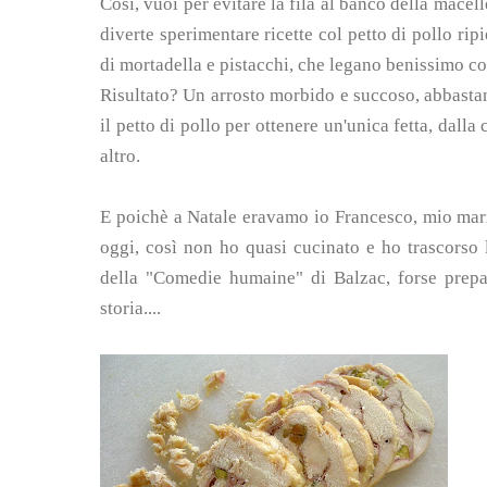
Così, vuoi per evitare la fila al banco della mace
diverte sperimentare ricette col petto di pollo ri
di mortadella e pistacchi, che legano benissimo co
Risultato? Un arrosto morbido e succoso, abbastan
il petto di pollo per ottenere un'unica fetta, dall
altro.
E poichè a Natale eravamo io Francesco, mio marit
oggi, così non ho quasi cucinato e ho trascorso l
della "Comedie humaine" di Balzac, forse preparo
storia....