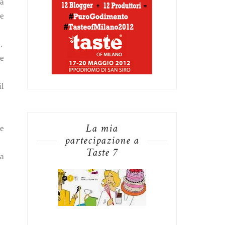
ta
 e
.
 e
il
La mia
re
partecipazione a
Taste 7
ia