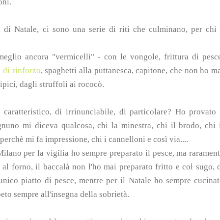
oni.
 di Natale, ci sono una serie di riti che culminano, per chi
eglio ancora "vermicelli" - con le vongole, frittura di pesc
a di rinforzo
, spaghetti alla puttanesca, capitone, che non ho m
ipici, dagli struffoli ai rococò.
aratteristico, di irrinunciabile, di particolare? Ho provato
gnuno mi diceva qualcosa, chi la minestra, chi il brodo, chi 
rchè mi fa impressione, chi i cannelloni e così via....
ilano per la vigilia ho sempre preparato il pesce, ma raramen
 al forno, il baccalà non l'ho mai preparato fritto e col sugo, 
'unico piatto di pesce, mentre per il Natale ho sempre cucina
eto sempre all'insegna della sobrietà.