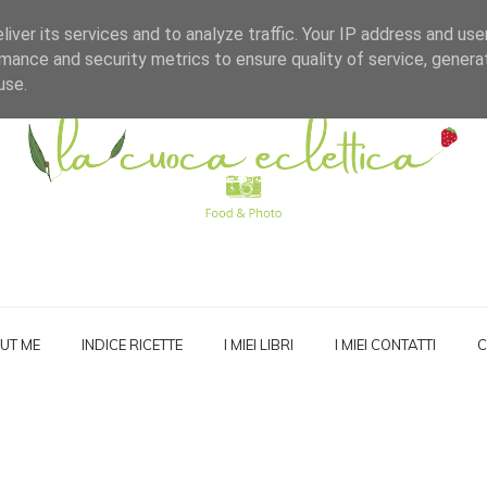
iver its services and to analyze traffic. Your IP address and us
mance and security metrics to ensure quality of service, gener
use.
UT ME
INDICE RICETTE
I MIEI LIBRI
I MIEI CONTATTI
C