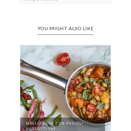
YOU MIGHT ALSO LIKE
MINESTRONE CON FAGIOLI
CROC
BORLOTTI FRE...
BASIL