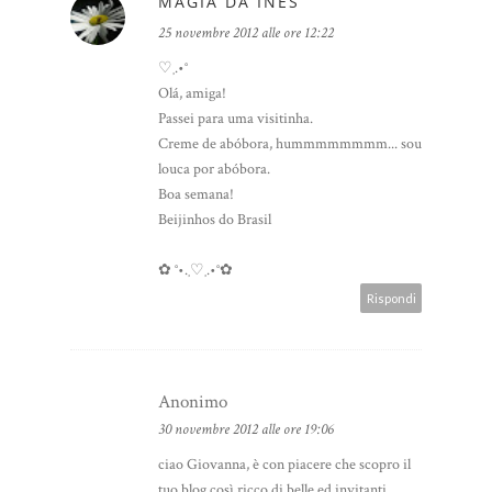
MAGIA DA INÊS
25 novembre 2012 alle ore 12:22
♡¸.•°
Olá, amiga!
Passei para uma visitinha.
Creme de abóbora, hummmmmmmm... sou
louca por abóbora.
Boa semana!
Beijinhos do Brasil
✿ °•.¸♡¸.•°✿
Rispondi
Anonimo
30 novembre 2012 alle ore 19:06
ciao Giovanna, è con piacere che scopro il
tuo blog così ricco di belle ed invitanti