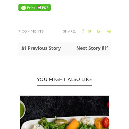
7 COMMENTS
SHARE:
â† Previous Story
Next Story â†’
YOU MIGHT ALSO LIKE