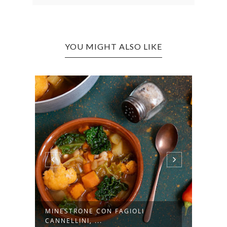
YOU MIGHT ALSO LIKE
E
MINESTRONE CON FAGIOLI
MINE
CANNELLINI, ...
BORL