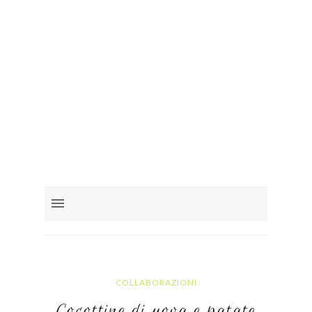
COLLABORAZIONI
Cocottine di uova e patate