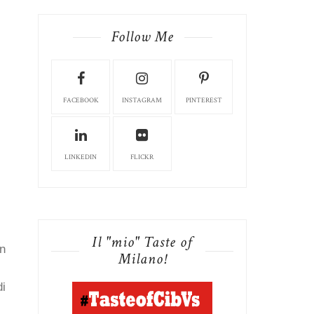
Follow Me
FACEBOOK
INSTAGRAM
PINTEREST
LINKEDIN
FLICKR
Il "mio" Taste of
un
Milano!
di