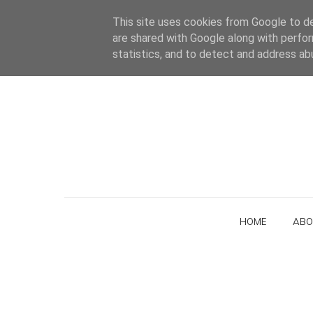
This site uses cookies from Google to del
are shared with Google along with perfor
statistics, and to detect and address ab
HOME
ABO