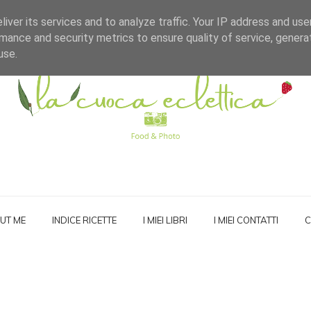
iver its services and to analyze traffic. Your IP address and us
mance and security metrics to ensure quality of service, gener
use.
UT ME
INDICE RICETTE
I MIEI LIBRI
I MIEI CONTATTI
C