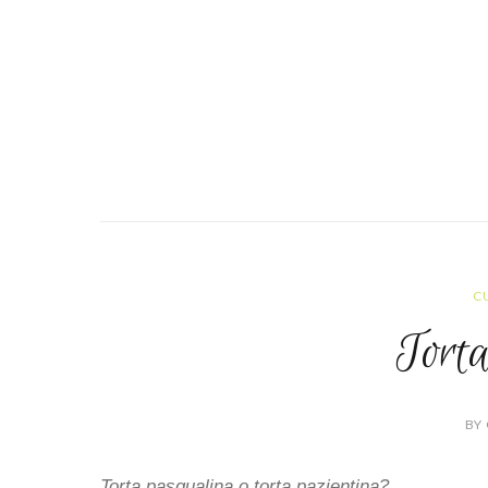
C
Torta
BY 
Torta pasqualina o torta pazientina?