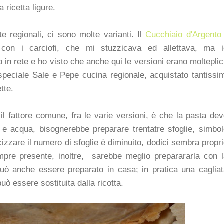
 ricetta ligure.
 regionali, ci sono molte varianti. Il
Cucchiaio d'Argento
con i carciofi, che mi stuzzicava ed allettava, ma i
o in rete e ho visto che anche qui le versioni erano molteplic
peciale Sale e Pepe cucina regionale, acquistato tantissi
tte.
 il fattore comune, fra le varie versioni, è che la pasta de
 e acqua, bisognerebbe preparare trentatre sfoglie, simbo
cizzare il numero di sfoglie è diminuito, dodici sembra propr
mpre presente, inoltre, sarebbe meglio preparararla con 
può anche essere preparato in casa; in pratica una caglia
ò essere sostituita dalla ricotta.