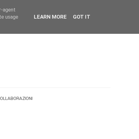
er-agent
LEARN MORE
GOT IT
ate usage
OLLABORAZIONI