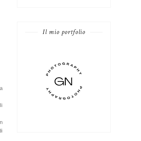
Il mio portfolio
la
li
in
di