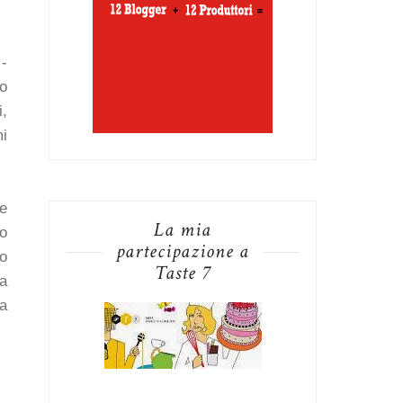
-
o
i,
mi
ve
La mia
lo
partecipazione a
io
Taste 7
la
ta