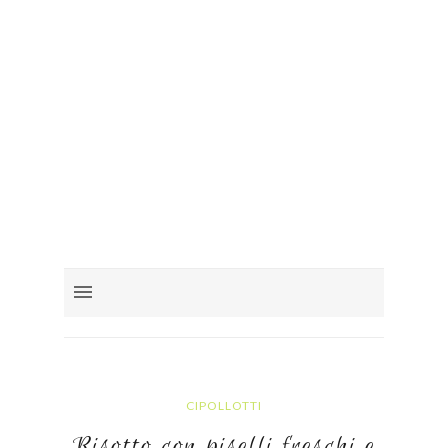
CIPOLLOTTI
Risotto con piselli freschi e