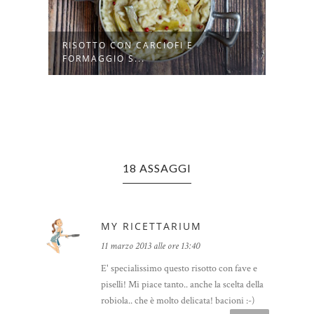
RISOTTO CON CARCIOFI E
RISO
FORMAGGIO S...
BRUX
18 ASSAGGI
MY RICETTARIUM
11 marzo 2013 alle ore 13:40
E' specialissimo questo risotto con fave e
piselli! Mi piace tanto.. anche la scelta della
robiola.. che è molto delicata! bacioni :-)