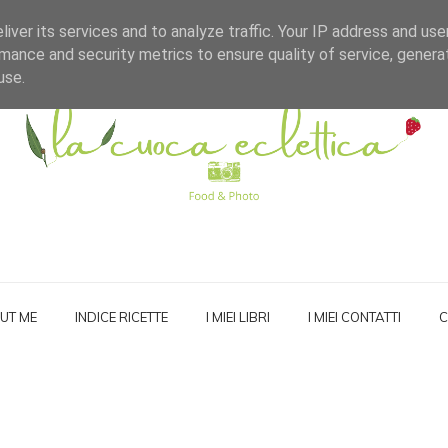
iver its services and to analyze traffic. Your IP address and us
mance and security metrics to ensure quality of service, gener
use.
UT ME
INDICE RICETTE
I MIEI LIBRI
I MIEI CONTATTI
C