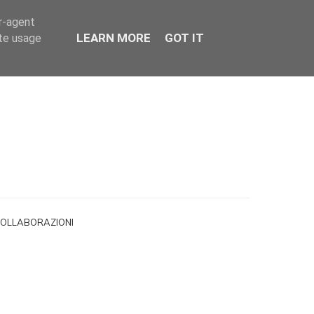
er-agent
LEARN MORE
GOT IT
ate usage
OLLABORAZIONI