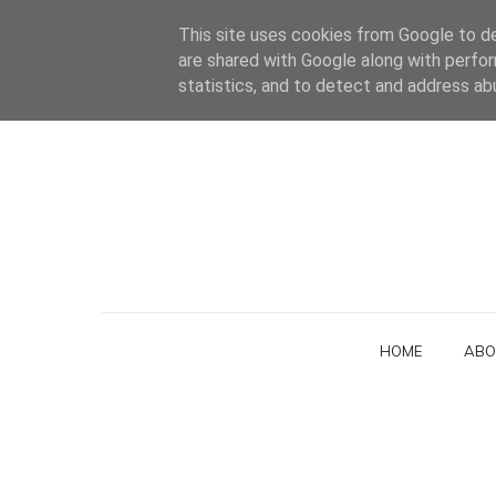
This site uses cookies from Google to del
are shared with Google along with perfor
statistics, and to detect and address ab
HOME
ABO