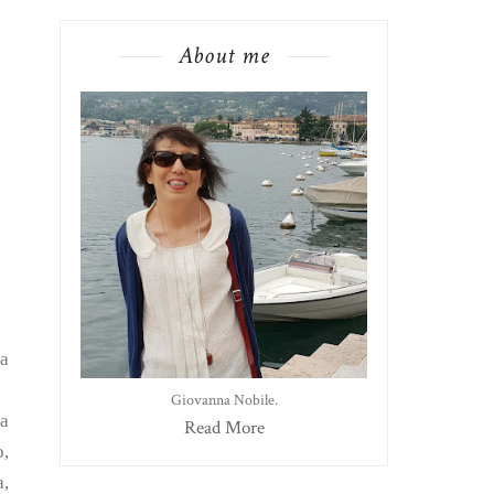
About me
na
Giovanna Nobile.
la
Read More
o,
a,