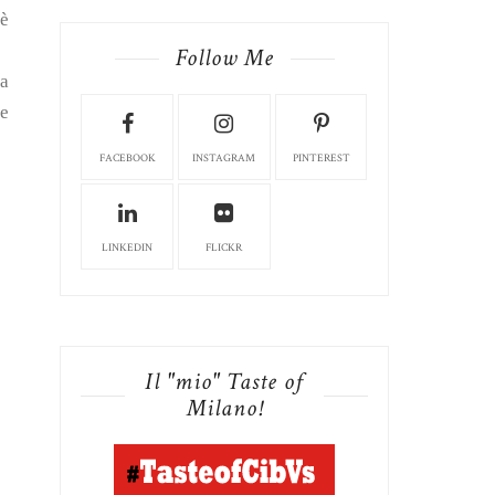
 è
Follow Me
ia
te
FACEBOOK
INSTAGRAM
PINTEREST
LINKEDIN
FLICKR
Il "mio" Taste of
Milano!