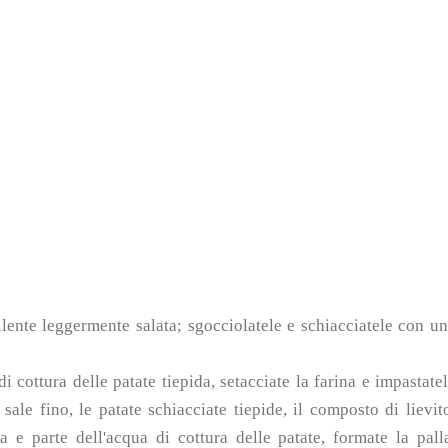
ollente leggermente salata; sgocciolatele e schiacciatele con u
i cottura delle patate tiepida, setacciate la farina e impastate
ale fino, le patate schiacciate tiepide, il composto di lievit
 e parte dell'acqua di cottura delle patate, formate la pall