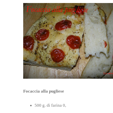
Focaccia alla pugliese
500 g. di farina 0,