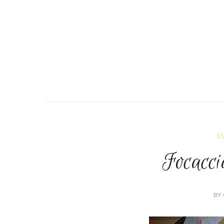
C
Focacci
BY 