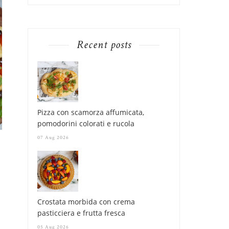
Recent posts
MELANZANE A FUNGHETTI,
MACCHERONCELLI
Pizza con scamorza affumicata,
A MODO MIO
ALL'UOVO, TUTORI
pomodorini colorati e rucola
07 Aug 2026
Crostata morbida con crema
pasticciera e frutta fresca
05 Aug 2026