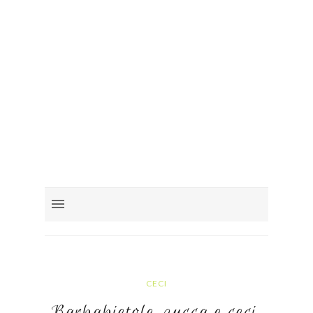
CECI
Barbabietole, zucca e ceci,