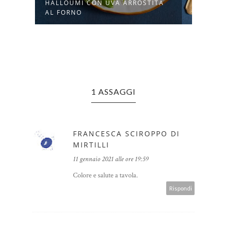
HALLOUMI CON UVA ARROSTITA
BUCH
AL FORNO
RADI
1 ASSAGGI
FRANCESCA SCIROPPO DI
MIRTILLI
11 gennaio 2021 alle ore 19:59
Colore e salute a tavola.
Rispondi