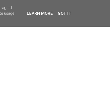
er-agent
LEARN MORE
GOT IT
ate usage