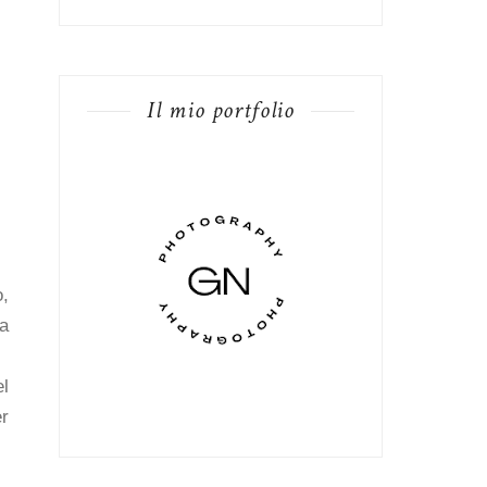
Il mio portfolio
o,
na
el
er