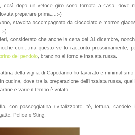
ca, così dopo un veloce giro sono tornata a casa, dove m
dovuta preparare prima....:-)
..divano, stavolta accompagnata da cioccolato e marron glace
 :-)
entieri, considerato che anche la cena del 31 dicembre, nonc
ioche con....ma questo ve lo racconto prossimamente, po
rino del pendolo
, branzino al forno e insalata russa.
ttina della vigilia di Capodanno ho lavorato e minimalismo
in cucina, dove tra la preparazione dell'insalata russa, quel
tartine e varie il tempo è volato.
lla, con passeggiatina rivitalizzante, tè, lettura, candele 
gatto, Police e Sting.