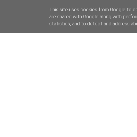
This site uses cookies from Google to del
are shared with Google along with perfor
statistics, and to detect and address ab