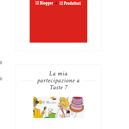
di
La mia
 è
partecipazione a
Taste 7