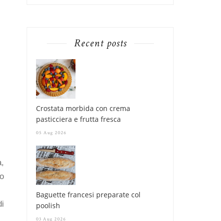
Recent posts
Crostata morbida con crema
pasticciera e frutta fresca
05 Aug 2026
a,
to
Baguette francesi preparate col
i
poolish
03 Aug 2026