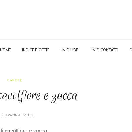
UT ME
INDICE RICETTE
I MIEI LIBRI
I MIEI CONTATTI
C
CAROTE
avolfiore e zucca
 GIOVANNA - 2.1.13
i cavolfiore e zucca