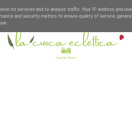
iver its services and to analyze traffic. Your IP address and us
mance and security metrics to ensure quality of service, gener
use.