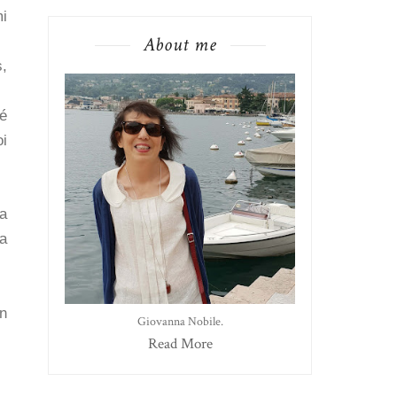
i
About me
s,
hé
i
 a
la
in
Giovanna Nobile.
Read More