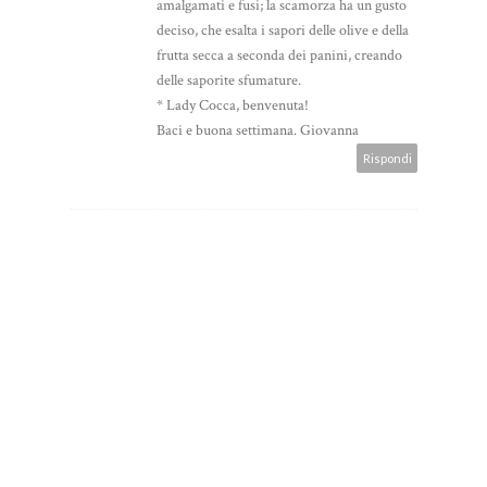
amalgamati e fusi; la scamorza ha un gusto
deciso, che esalta i sapori delle olive e della
frutta secca a seconda dei panini, creando
delle saporite sfumature.
* Lady Cocca, benvenuta!
Baci e buona settimana. Giovanna
Rispondi