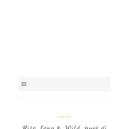
CAROTE
Riso Long & Wild, purè di