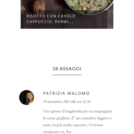
O
RISOTTO CON CAVOLO
RISO
CAPPUCCIO, PARMI...
SCAM
18 ASSAGGI
PATRIZIA MALOMO
19 novembre 2011 alle ore 12:35
Uso spesso il long&wild per accompagnare
la carne grigliata. E' un connubio leggero e
sano, in più molto saporito. Un buon
weekend a te, Pat