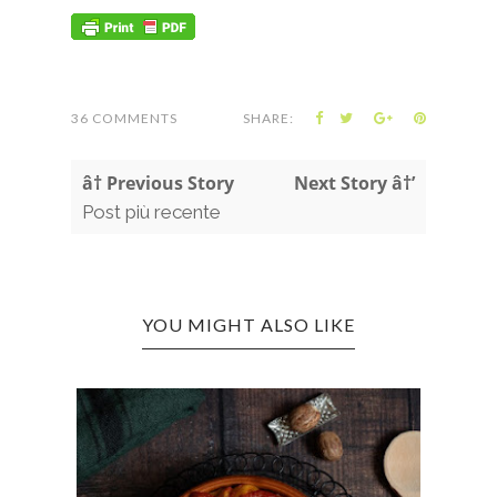
36 COMMENTS
SHARE:
â† Previous Story
Next Story â†’
Post più recente
YOU MIGHT ALSO LIKE