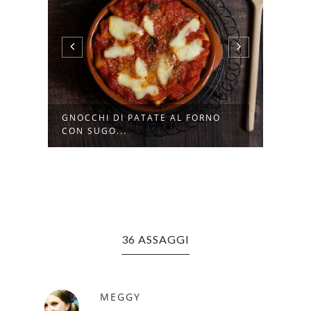
GNOCCHI DI PATATE AL FORNO
PAST
CON SUGO...
CANN
36 ASSAGGI
MEGGY