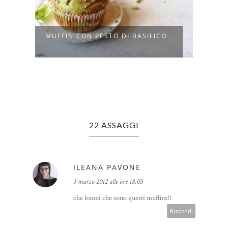
MUFFIN CON PESTO DI BASILICO
MUFF
MATC
22 ASSAGGI
ILEANA PAVONE
3 marzo 2012 alle ore 18:05
che buoni che sono questi muffins!!
Rispondi