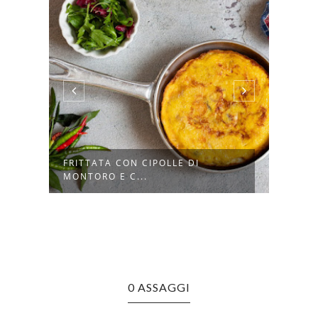
FRITTATA CON CIPOLLE DI
CREM
MONTORO E C...
CON 
0 ASSAGGI