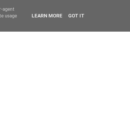
er-agent
LEARN MORE
GOT IT
ate usage