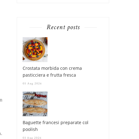
Recent posts
Crostata morbida con crema
pasticciera e frutta fresca
05 Aug 2026
on
Baguette francesi preparate col
poolish
a.
03 Aug 2026