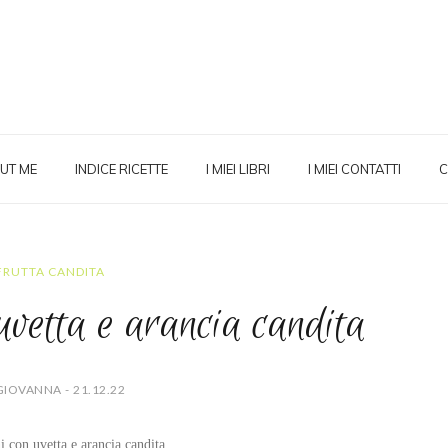
UT ME
INDICE RICETTE
I MIEI LIBRI
I MIEI CONTATTI
C
FRUTTA CANDITA
uvetta e arancia candita
GIOVANNA - 21.12.22
i con uvetta e arancia candita