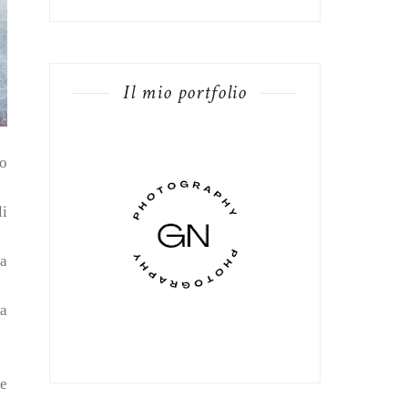
Il mio portfolio
to
li
 a
da
he