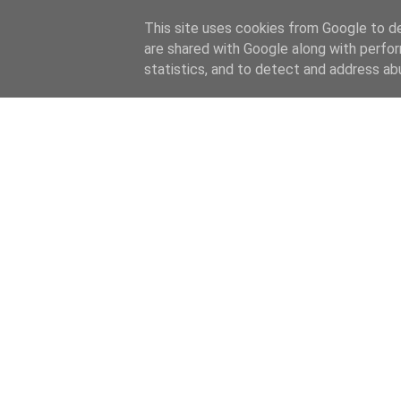
This site uses cookies from Google to del
are shared with Google along with perfor
statistics, and to detect and address ab