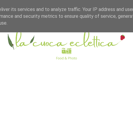
iver its services and to analyze traffic. Your IP address and us
mance and security metrics to ensure quality of service, gener
use.