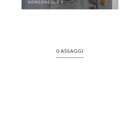
CACIOCAVA...
PEPE
0 ASSAGGI