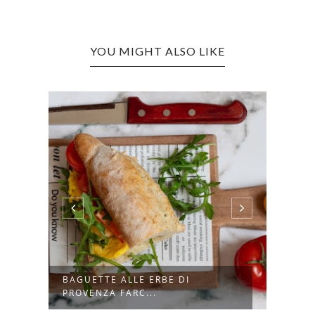
YOU MIGHT ALSO LIKE
ORI
BAGUETTE ALLE ERBE DI
INSA
PROVENZA FARC...
FINOC