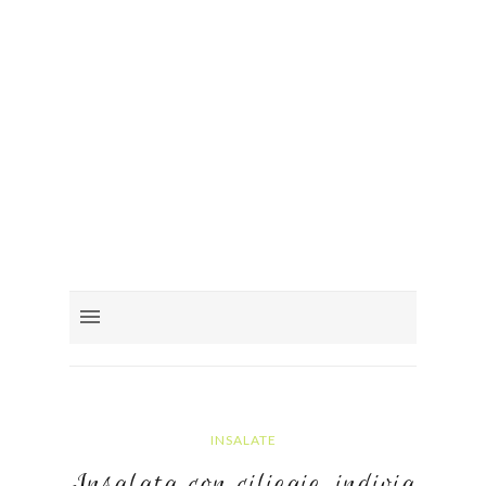
INSALATE
Insalata con ciliegie, indivia