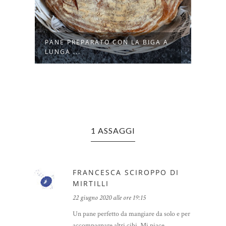
 A
PANE AI CEREALI PREPARATO
PANE
CON LA BI...
LIEVI
1 ASSAGGI
FRANCESCA SCIROPPO DI
MIRTILLI
22 giugno 2020 alle ore 19:15
Un pane perfetto da mangiare da solo e per
accompagnare altri cibi. Mi piace.