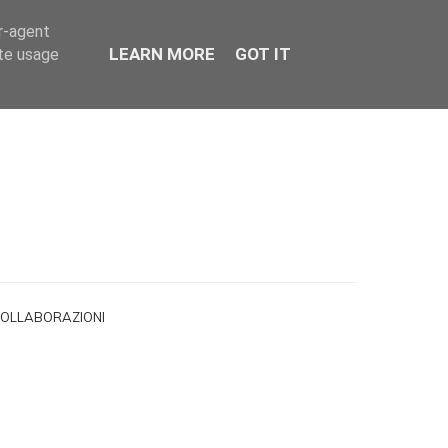
er-agent
LEARN MORE
GOT IT
ate usage
OLLABORAZIONI