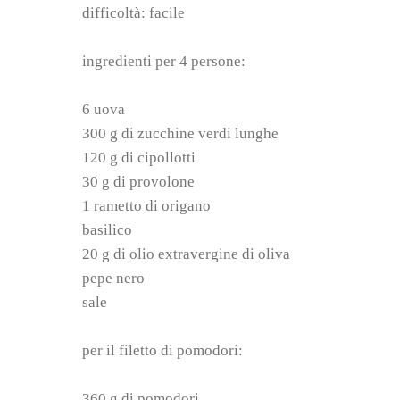
difficoltà: facile
ingredienti per 4 persone:
6 uova
300 g di zucchine verdi lunghe
120 g di cipollotti
30 g di provolone
1 rametto di origano
basilico
20 g di olio extravergine di oliva
pepe nero
sale
per il filetto di pomodori:
360 g di pomodori