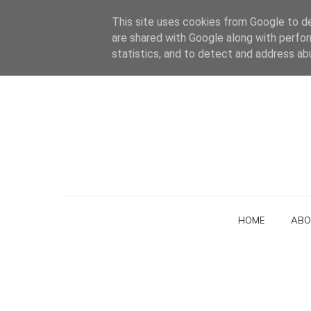
This site uses cookies from Google to del
are shared with Google along with perfor
statistics, and to detect and address ab
HOME
ABO