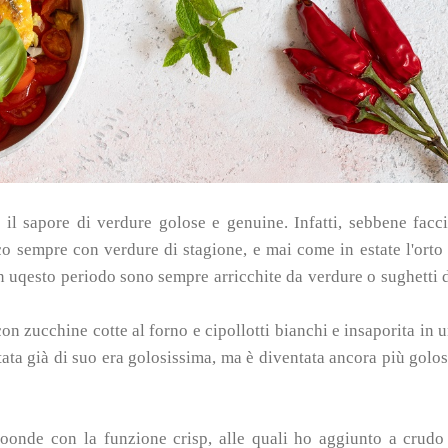
e il sapore di verdure golose e genuine.
Infatti, sebbene facc
sco sempre con verdure di stagione, e mai come in estate l'orto
in uqesto periodo sono sempre arricchite da verdure o sughetti 
on zucchine cotte al forno e cipollotti bianchi e insaporita in 
tata già di suo era golosissima, ma è diventata ancora più golo
croonde con la funzione crisp, alle quali ho aggiunto a crudo