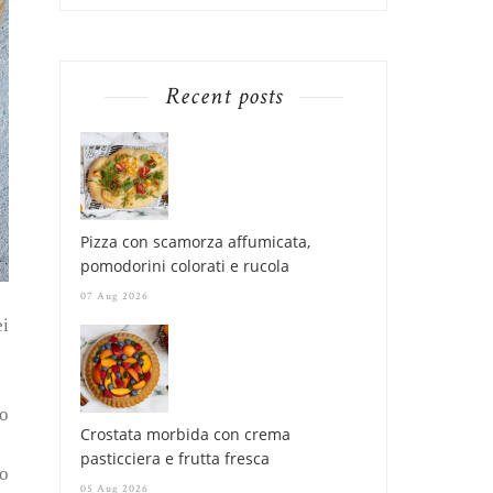
Recent posts
Pizza con scamorza affumicata,
pomodorini colorati e rucola
07 Aug 2026
ei
io
Crostata morbida con crema
pasticciera e frutta fresca
so
05 Aug 2026