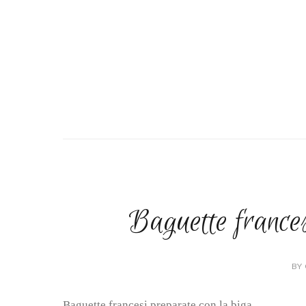
Baguette frances
BY 
Baguette francesi preparate con la biga