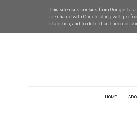
This site uses cookies from Google to del
are shared with Google along with perfor
statistics, and to detect and address ab
HOME
ABO