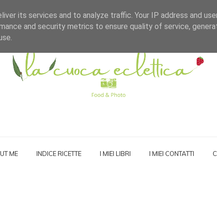
iver its services and to analyze traffic. Your IP address and us
mance and security metrics to ensure quality of service, gener
use.
UT ME
INDICE RICETTE
I MIEI LIBRI
I MIEI CONTATTI
C