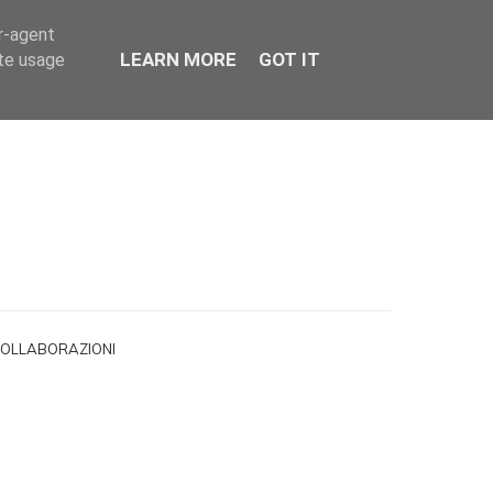
er-agent
LEARN MORE
GOT IT
ate usage
OLLABORAZIONI