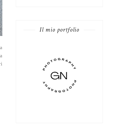
Il mio portfolio
da
ma
ri