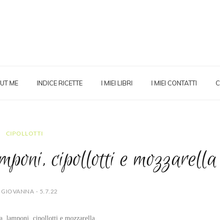
UT ME
INDICE RICETTE
I MIEI LIBRI
I MIEI CONTATTI
C
CIPOLLOTTI
mponi, cipollotti e mozzarella
 GIOVANNA - 5.7.22
la, lamponi, cipollotti e mozzarella