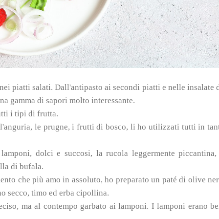
ei piatti salati.
Dall'antipasto ai secondi piatti e nelle insalate 
na gamma di sapori molto interessante.
i i tipi di frutta.
'anguria, le prugne, i frutti di bosco, li ho utilizzati tutti in tan
 lamponi, dolci e succosi, la rucola leggermente piccantina,
la di bufala.
imento che più amo in assoluto, ho preparato un paté di olive ne
o secco, timo ed erba cipollina.
deciso, ma al contempo garbato ai lamponi. I lamponi erano b