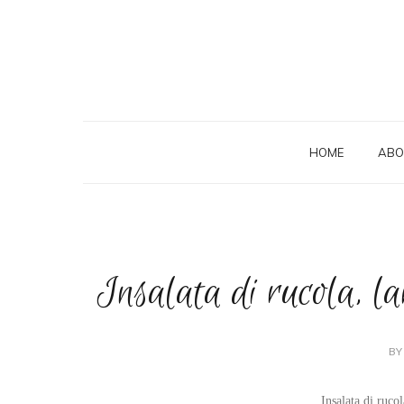
HOME
ABO
Insalata di rucola, la
BY
Insalata di ruco