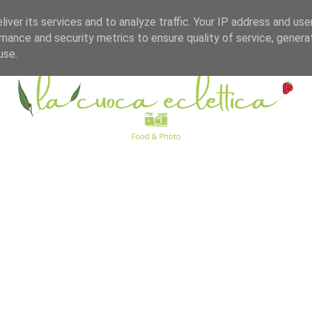
iver its services and to analyze traffic. Your IP address and us
mance and security metrics to ensure quality of service, gener
use.