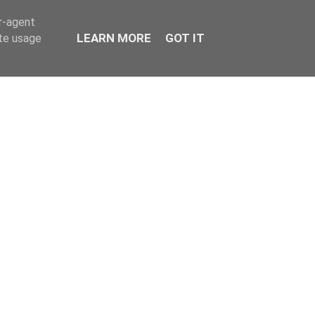
er-agent
LEARN MORE
GOT IT
ate usage