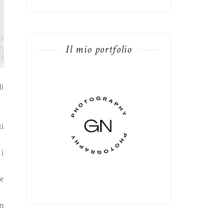
Il mio portfolio
di
ti
 i
re
en