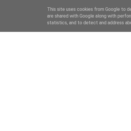
This site uses cookies from Google to del
are shared with Google along with perfor
statistics, and to detect and address ab