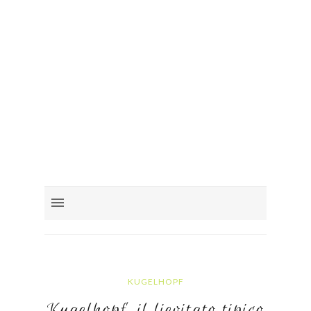
KUGELHOPF
Kugelhopf, il lievitato tipico