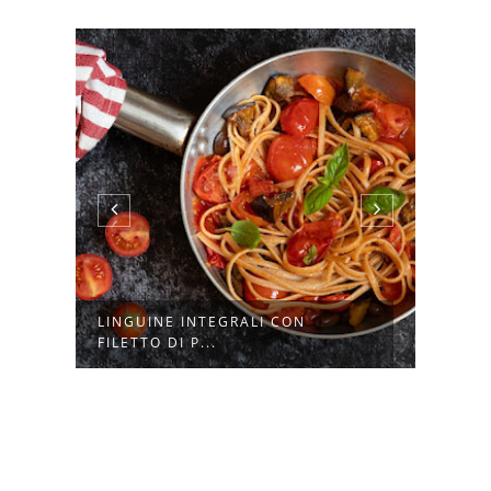
LINGUINE INTEGRALI CON
PACC
FILETTO DI P...
ASPAR