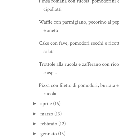
Pinsa romana con rucola, pomodorini e
cipollotti
Waffle con parmigiano, pecorino al pepe
e aneto
Cake con fave, pomodori secchi e ricotta
salata
Trottole alla rucola e zafferano con ricotta
e asp...
Pizza con filetto di pomodori, burrata e
rucola
aprile
(16)
►
marzo
(13)
►
febbraio
(12)
►
gennaio
(13)
►