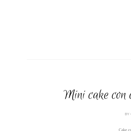
Mini cake con 
BY 
Cake co