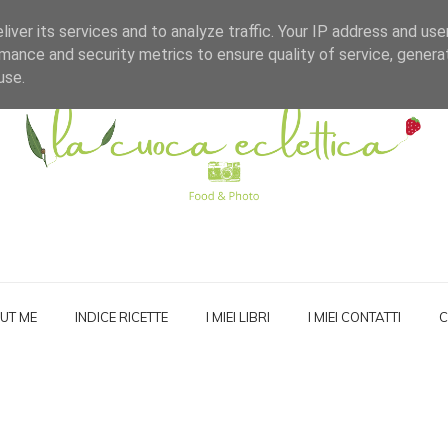
iver its services and to analyze traffic. Your IP address and us
mance and security metrics to ensure quality of service, gener
use.
UT ME
INDICE RICETTE
I MIEI LIBRI
I MIEI CONTATTI
C