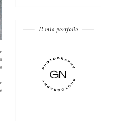
Il mio portfolio
le
in
 a
he
re