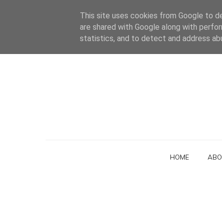
This site uses cookies from Google to del
are shared with Google along with perfor
statistics, and to detect and address ab
HOME
ABO