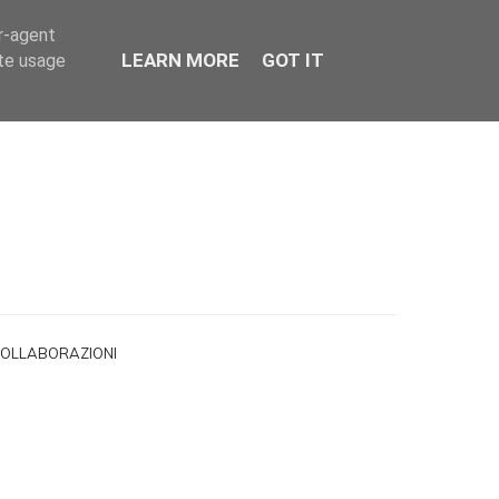
er-agent
LEARN MORE
GOT IT
ate usage
OLLABORAZIONI