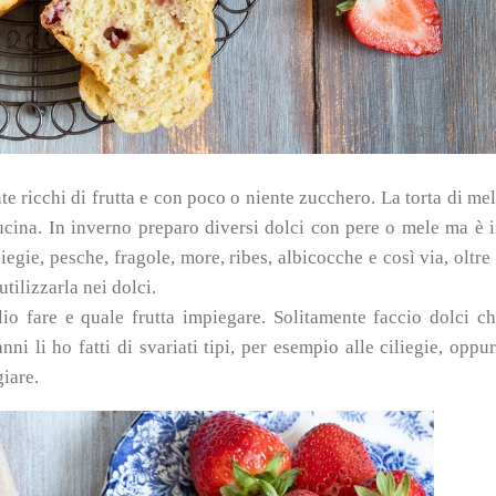
nte ricchi di frutta e con poco o niente zucchero.
La torta di me
ucina. In inverno preparo diversi dolci con pere o mele ma è 
liegie, pesche, fragole, more, ribes, albicocche e così via, oltre
tilizzarla nei dolci.
io fare e quale frutta impiegare. Solitamente faccio dolci c
anni li ho fatti di svariati tipi, per esempio alle ciliegie, oppu
iare.